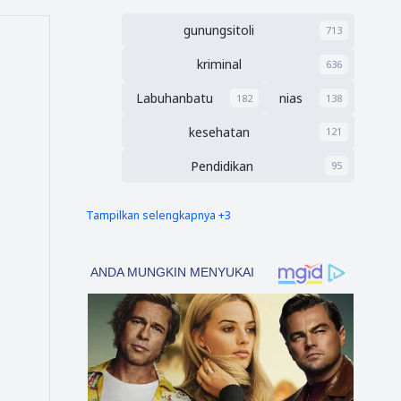
gunungsitoli
713
kriminal
636
Labuhanbatu
nias
182
138
kesehatan
121
Pendidikan
95
Tampilkan selengkapnya +3
nias barat
Tapsel
90
69
polres nias selatan
50