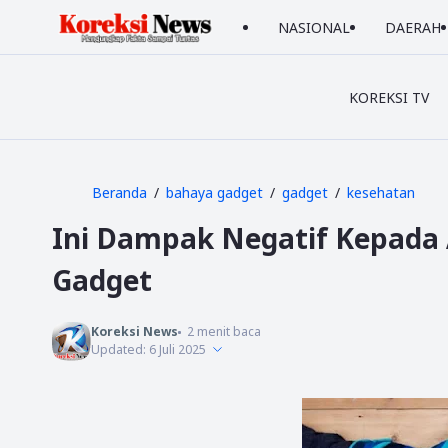
NASIONAL
DAERAH
KOREKSI TV
Beranda
bahaya gadget
gadget
kesehatan
Ini Dampak Negatif Kepada
Gadget
Koreksi News
2
menit baca
Updated:
6 Juli 2025