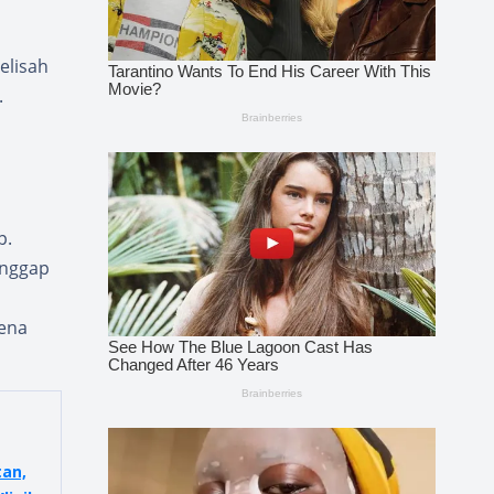
elisah
.
p.
anggap
rena
an,