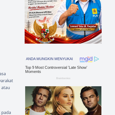
asa
yarakat
, atau
k pada