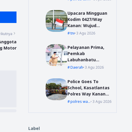
Wonosobo, Jalani
Pembinaan dan
Upacara Mingguan
Wajib Lapor
Kodim 0427/Way
Kanan: Wujud
Komitmen Jaga
tni
3 Agu 2026
ikutnya
Disiplin dan
 Anggota
Profesionalisme
Pelayanan Prima,
g Motor
Prajurit
Pemkab
Labuhanbatu
Siapkan Pelatihan
Daerah
3 Agu 2026
Uji Sertifikasi
Kompetensi
Police Goes To
Pengadaan Barang
School, Kasatlantas
/Jasa
Polres Way Kanan
Sambangi Pelajar
polres waykanan
3 Agu 2026
SMAN 1 Kasui
Label