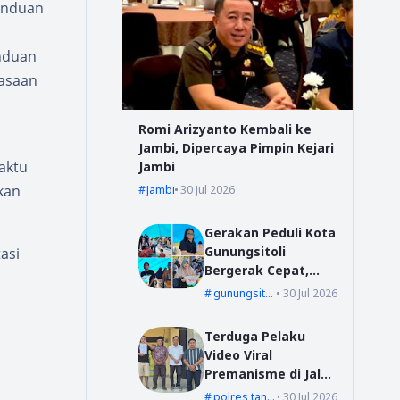
anduan
anduan
rasaan
Romi Arizyanto Kembali ke
Jambi, Dipercaya Pimpin Kejari
aktu
Jambi
kan
Jambi
30 Jul 2026
Gerakan Peduli Kota
Gunungsitoli
asi
Bergerak Cepat,
Bang YD Salurkan
gunungsitoli
30 Jul 2026
Tali Kasih untuk
Korban Kebakaran
Terduga Pelaku
di Desa Mudk
Video Viral
Premanisme di Jalur
Suoh Datangi Polsek
polres tanggamus
30 Jul 2026