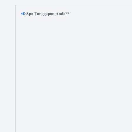
𝐀𝐩𝐚 𝐓𝐚𝐧𝐠𝐠𝐚𝐩𝐚𝐧 𝐀𝐧𝐝𝐚??