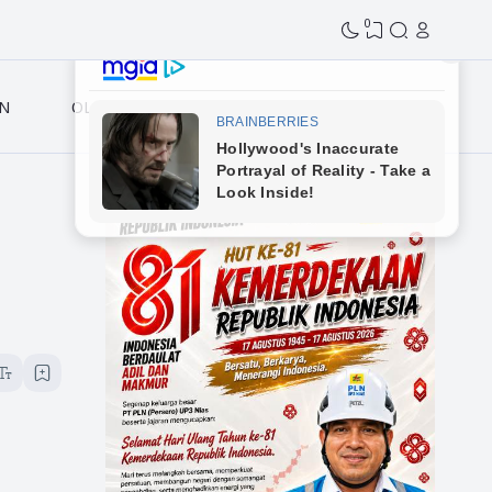
0
N
OLAHRAGA
n