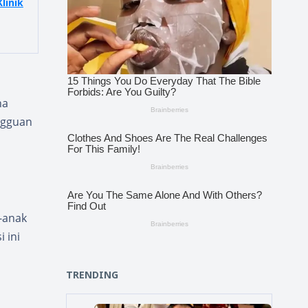
linik
na
ngguan
-anak
 ini
TRENDING