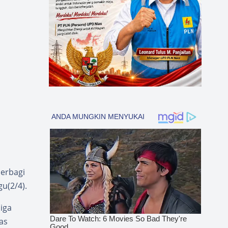
erbagi
u(2/4).
iga
as