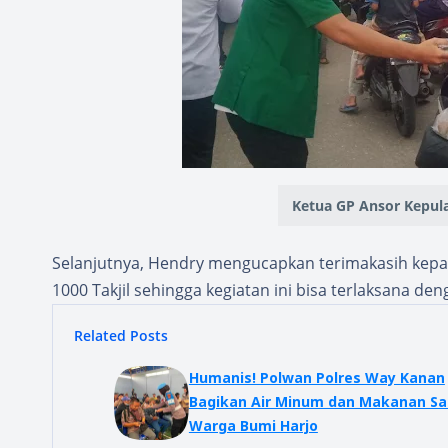
Ketua GP Ansor Kepula
Selanjutnya, Hendry mengucapkan terimakasih kepa
1000 Takjil sehingga kegiatan ini bisa terlaksana den
Related Posts
Humanis! Polwan Polres Way Kanan
Bagikan Air Minum dan Makanan S
Warga Bumi Harjo