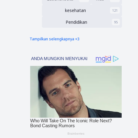
kesehatan
121
Pendidikan
95
Tampilkan selengkapnya +3
nias barat
Tapsel
90
69
polres nias selatan
50