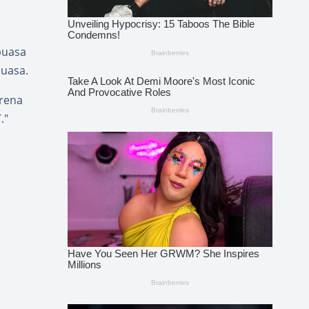
puasa
puasa.
arena
."