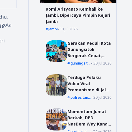
Romi Arizyanto Kembali ke
Jambi, Dipercaya Pimpin Kejari
khu,
Jambi
ggota
Jambi
30 Jul 2026
ari
Gerakan Peduli Kota
Gunungsitoli
Bergerak Cepat,
Bang YD Salurkan
gunungsitoli
30 Jul 2026
Tali Kasih untuk
Korban Kebakaran
Terduga Pelaku
di Desa Mudk
Video Viral
Premanisme di Jalur
Suoh Datangi Polsek
polres tanggamus
30 Jul 2026
Wonosobo, Jalani
Pembinaan dan
Momentum Jumat
Wajib Lapor
Berkah, DPD
NasDem Way Kanan
Sediakan Layanan
partai nasdem
7 Agu 2026