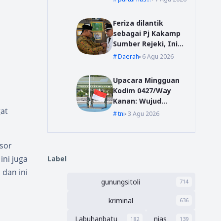
Cukur Gratis
Feriza dilantik
sebagai Pj Kakamp
Sumber Rejeki, Ini
Pesan Sekda Way
Daerah
6 Agu 2026
Kanan
Upacara Mingguan
Kodim 0427/Way
Kanan: Wujud
at
Komitmen Jaga
tni
3 Agu 2026
Disiplin dan
Profesionalisme
Prajurit
nsor
ini juga
Label
dan ini
gunungsitoli
714
kriminal
636
Labuhanbatu
nias
182
139