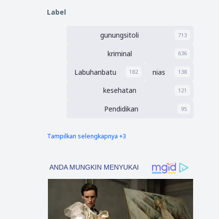
Label
gunungsitoli
713
kriminal
636
Labuhanbatu
nias
182
138
kesehatan
121
Pendidikan
95
Tampilkan selengkapnya +3
nias barat
Tapsel
90
69
polres nias selatan
50