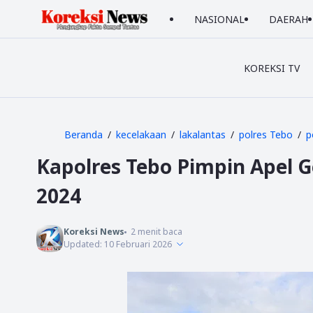
NASIONAL
DAERAH
KOREKSI TV
Beranda
kecelakaan
lakalantas
polres Tebo
p
Kapolres Tebo Pimpin Apel G
2024
Koreksi News
2
menit baca
Updated:
10 Februari 2026