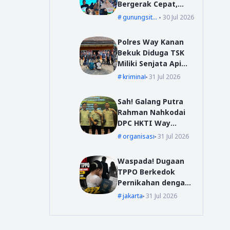
Bergerak Cepat,
Bang YD Salurkan
gunungsitoli
30 Jul 2026
Tali Kasih untuk
Korban Kebakaran
Polres Way Kanan
di Desa Mudk
Bekuk Diduga TSK
Miliki Senjata Api
Ilegal Rakitan dan
kriminal
31 Jul 2026
Narkotika
Sah! Galang Putra
Rahman Nahkodai
DPC HKTI Way
Kanan: Randi Farada
organisasi
31 Jul 2026
Jabat Sekretaris
dan Aswir
Waspada! Dugaan
Bendahara
TPPO Berkedok
Pernikahan dengan
WNA Kembali
jakarta
31 Jul 2026
Ancam Perempuan
Muda Asal Nias