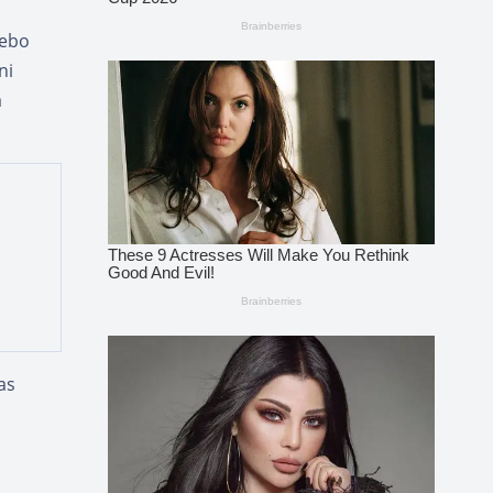
Tebo
ni
a
as