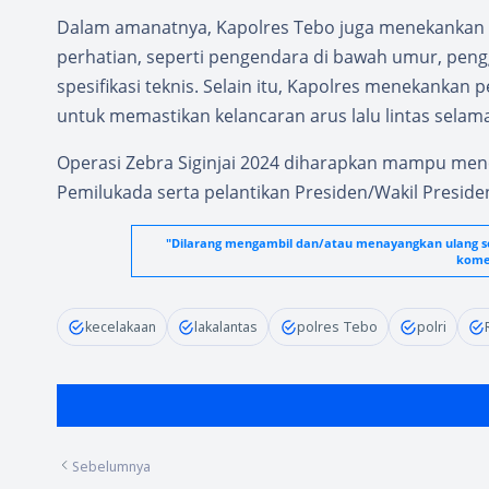
Dalam amanatnya, Kapolres Tebo juga menekankan sa
perhatian, seperti pengendara di bawah umur, peng
spesifikasi teknis. Selain itu, Kapolres menekanka
untuk memastikan kelancaran arus lalu lintas sel
Operasi Zebra Siginjai 2024 diharapkan mampu menci
Pemilukada serta pelantikan Presiden/Wakil Presiden
"Dilarang mengambil dan/atau menayangkan ulang seb
komer
kecelakaan
lakalantas
polres Tebo
polri
Sebelumnya