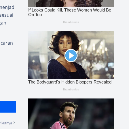
menjadi
sesuai
gan
ncaran
ikutnya