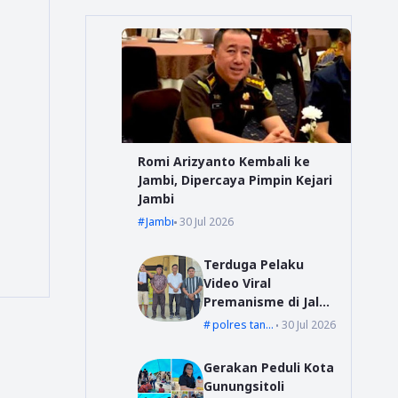
Romi Arizyanto Kembali ke
Jambi, Dipercaya Pimpin Kejari
Jambi
Jambi
30 Jul 2026
Terduga Pelaku
Video Viral
Premanisme di Jalur
Suoh Datangi Polsek
polres tanggamus
30 Jul 2026
Wonosobo, Jalani
Pembinaan dan
Gerakan Peduli Kota
Wajib Lapor
Gunungsitoli