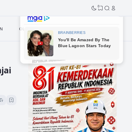
0
N
OLAHRAGA
jai