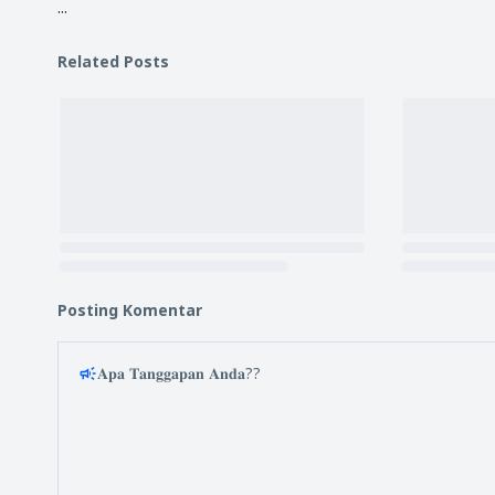
...
Related Posts
Posting Komentar
𝐀𝐩𝐚 𝐓𝐚𝐧𝐠𝐠𝐚𝐩𝐚𝐧 𝐀𝐧𝐝𝐚??