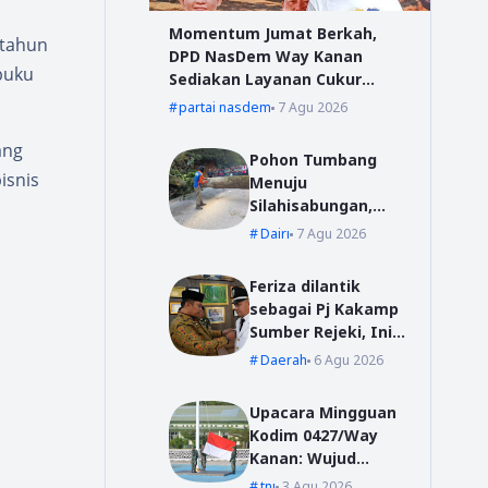
Momentum Jumat Berkah,
 tahun
DPD NasDem Way Kanan
buku
Sediakan Layanan Cukur
Gratis
partai nasdem
7 Agu 2026
ang
Pohon Tumbang
isnis
Menuju
Silahisabungan,
BPBD Dairi Lakukan
Dairi
7 Agu 2026
Penanganan Cepat
Feriza dilantik
sebagai Pj Kakamp
Sumber Rejeki, Ini
Pesan Sekda Way
Daerah
6 Agu 2026
Kanan
Upacara Mingguan
Kodim 0427/Way
Kanan: Wujud
Komitmen Jaga
tni
3 Agu 2026