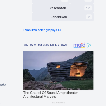
kesehatan
121
Pendidikan
95
Tampilkan selengkapnya +3
nias barat
Tapsel
90
69
polres nias selatan
50
pada
g