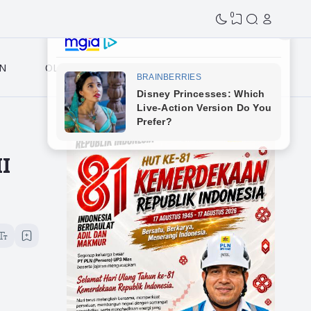
0
N
OLAHRAGA
II