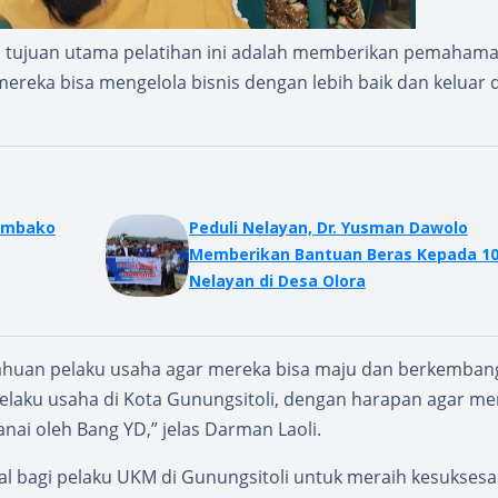
a tujuan utama pelatihan ini adalah memberikan pemaham
reka bisa mengelola bisnis dengan lebih baik dan keluar d
embako
Peduli Nelayan, Dr. Yusman Dawolo
Memberikan Bantuan Beras Kepada 1
Nelayan di Desa Olora
tahuan pelaku usaha agar mereka bisa maju dan berkemban
elaku usaha di Kota Gunungsitoli, dengan harapan agar me
nai oleh Bang YD,” jelas Darman Laoli.
wal bagi pelaku UKM di Gunungsitoli untuk meraih kesukses