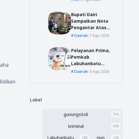
Disiplin dan
Profesionalisme
Bupati Dairi
Prajurit
Sampaikan Nota
Pengantar Atas
Rancangan KUA-
Daerah
7 Agu 2026
PPAS Tahun
Anggaran 2027
Pelayanan Prima,
Pemkab
Labuhanbatu
saha
Siapkan Pelatihan
Daerah
3 Agu 2026
Uji Sertifikasi
didikan
Kompetensi
Pengadaan Barang
/Jasa
Label
gunungsitoli
714
kriminal
636
Labuhanbatu
nias
182
139