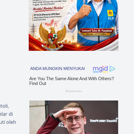
oli,
lar di
uti oleh