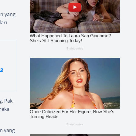
an yang
ari
00
g. Pak
reka
an yang