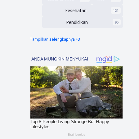
kesehatan
121
Pendidikan
95
Tampilkan selengkapnya +3
nias barat
Tapsel
90
69
polres nias selatan
50