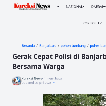
NASIONAL
DAERAH
KOREKSI TV
Beranda
Banjarbaru
pohon tumbang
polres ba
Gerak Cepat Polisi di Banj
Bersama Warga
Koreksi News
1
menit baca
Updated:
23 Juni 2025