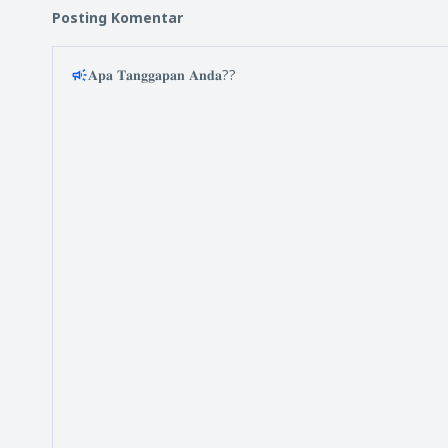
Posting Komentar
𝐀𝐩𝐚 𝐓𝐚𝐧𝐠𝐠𝐚𝐩𝐚𝐧 𝐀𝐧𝐝𝐚??