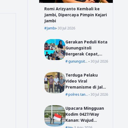
Romi Arizyanto Kembali ke
Jambi, Dipercaya Pimpin Kejari
Jambi
Jambi
30 Jul 2026
Gerakan Peduli Kota
Gunungsitoli
Bergerak Cepat,
Bang YD Salurkan
gunungsitoli
30 Jul 2026
Tali Kasih untuk
Korban Kebakaran
Terduga Pelaku
di Desa Mudk
Video Viral
Premanisme di Jalur
Suoh Datangi Polsek
polres tanggamus
30 Jul 2026
Wonosobo, Jalani
Pembinaan dan
Upacara Mingguan
Wajib Lapor
Kodim 0427/Way
Kanan: Wujud
Komitmen Jaga
tni
3 Agu 2026