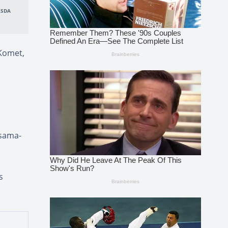
KSDA
 Komet,
rsama-
s