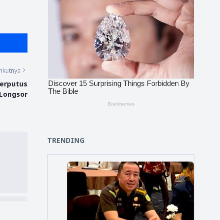
ikutnya
Terputus
Longsor
TRENDING