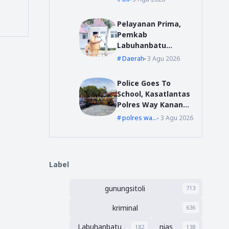
Disiplin dan
Profesionalisme
Pelayanan Prima,
Prajurit
Pemkab
Labuhanbatu
Siapkan Pelatihan
Daerah
3 Agu 2026
Uji Sertifikasi
Kompetensi
Police Goes To
Pengadaan Barang
School, Kasatlantas
/Jasa
Polres Way Kanan
Sambangi Pelajar
polres waykanan
3 Agu 2026
SMAN 1 Kasui
Label
gunungsitoli
713
kriminal
636
Labuhanbatu
nias
182
138