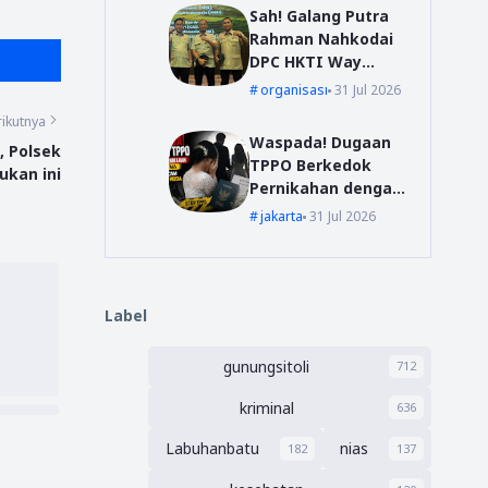
Sah! Galang Putra
Rahman Nahkodai
DPC HKTI Way
Kanan: Randi Farada
organisasi
31 Jul 2026
Jabat Sekretaris
ikutnya
dan Aswir
Waspada! Dugaan
, Polsek
Bendahara
TPPO Berkedok
ukan ini
Pernikahan dengan
WNA Kembali
jakarta
31 Jul 2026
Ancam Perempuan
Muda Asal Nias
Label
gunungsitoli
712
kriminal
636
Labuhanbatu
nias
182
137