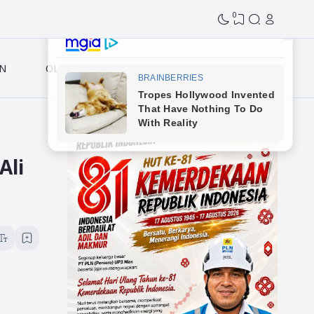
0
N
OLAHRAGA
Ali