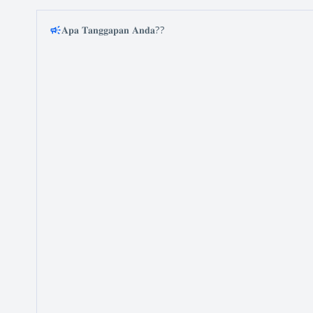
𝐀𝐩𝐚 𝐓𝐚𝐧𝐠𝐠𝐚𝐩𝐚𝐧 𝐀𝐧𝐝𝐚??