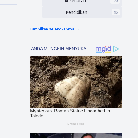
kesehatan
120
Pendidikan
95
Tampilkan selengkapnya +3
nias barat
Tapsel
90
69
polres nias selatan
50