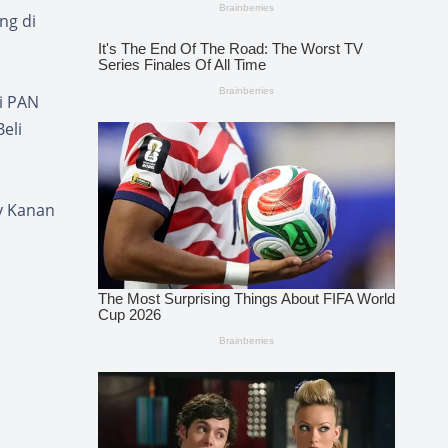
ng di
i PAN
eli
y Kanan