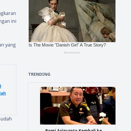
angkaran
gan ini
an yang
TRENDING
l
dah
 sudah
Romi Arizyanto Kembali ke