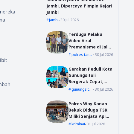
Jambi, Dipercaya Pimpin Kejari
 mereka
Jambi
ama
Jambi
30 Jul 2026
Terduga Pelaku
Video Viral
Premanisme di Jalur
Suoh Datangi Polsek
polres tanggamus
30 Jul 2026
Wonosobo, Jalani
bit
Pembinaan dan
Gerakan Peduli Kota
Wajib Lapor
Gunungsitoli
Bergerak Cepat,
ambah
Bang YD Salurkan
gunungsitoli
30 Jul 2026
Tali Kasih untuk
Korban Kebakaran
Polres Way Kanan
di Desa Mudk
Bekuk Diduga TSK
Miliki Senjata Api
Ilegal Rakitan dan
kriminal
31 Jul 2026
Narkotika