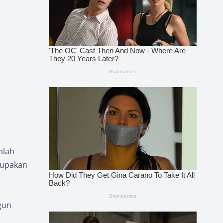
nlah
rupakan
gun