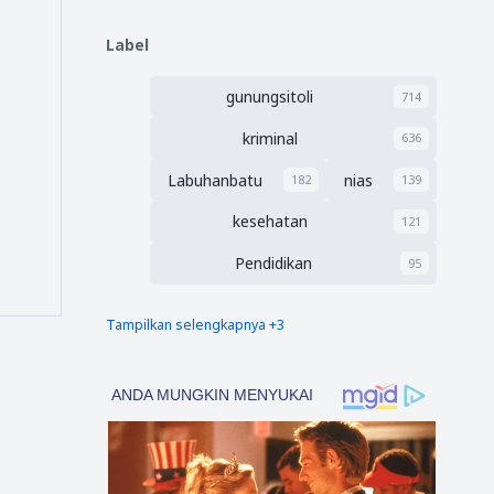
Pengadaan Barang
/Jasa
Label
gunungsitoli
714
kriminal
636
Labuhanbatu
nias
182
139
kesehatan
121
Pendidikan
95
Tampilkan selengkapnya +3
nias barat
Tapsel
90
69
polres nias selatan
50