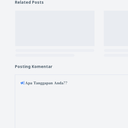
Related Posts
Posting Komentar
𝐀𝐩𝐚 𝐓𝐚𝐧𝐠𝐠𝐚𝐩𝐚𝐧 𝐀𝐧𝐝𝐚??