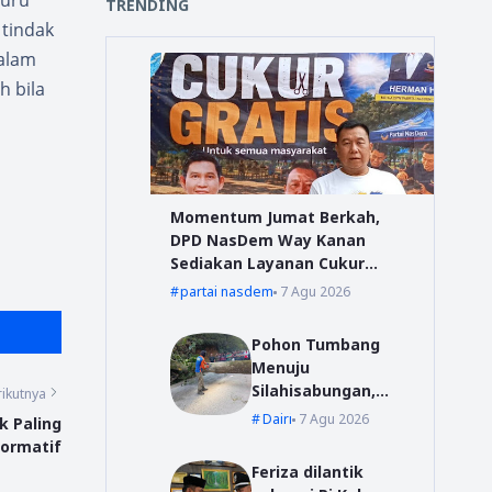
buru
TRENDING
tindak
dalam
h bila
Momentum Jumat Berkah,
DPD NasDem Way Kanan
Sediakan Layanan Cukur
Gratis
partai nasdem
7 Agu 2026
Pohon Tumbang
Menuju
Silahisabungan,
ikutnya
BPBD Dairi Lakukan
Dairi
7 Agu 2026
k Paling
Penanganan Cepat
formatif
Feriza dilantik