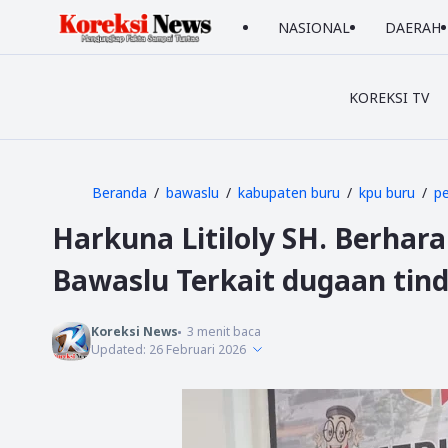
NASIONAL
DAERAH
KOREKSI TV
Beranda
bawaslu
kabupaten buru
kpu buru
p
Harkuna Litiloly SH. Berhar
Bawaslu Terkait dugaan tin
Koreksi News
3
menit baca
Updated:
26 Februari 2026