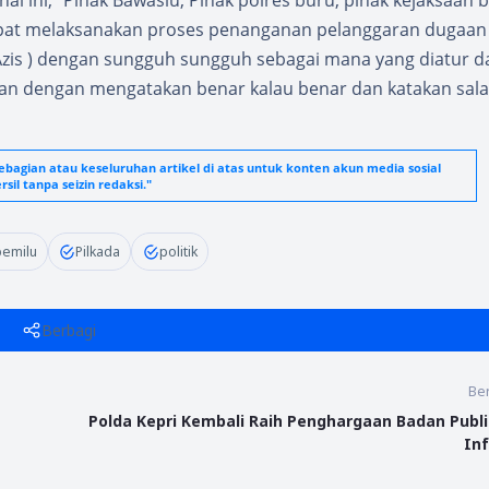
 hal ini," Pihak Bawaslu, Pihak polres buru, pihak kejaksaan 
at melaksanakan proses penanganan pelanggaran dugaan 
 Azis ) dengan sungguh sungguh sebagai mana yang diatur 
n dengan mengatakan benar kalau benar dan katakan sala
agian atau keseluruhan artikel di atas untuk konten akun media sosial
sil tanpa seizin redaksi."
emilu
Pilkada
politik
Berbagi
Ber
Polda Kepri Kembali Raih Penghargaan Badan Publi
In