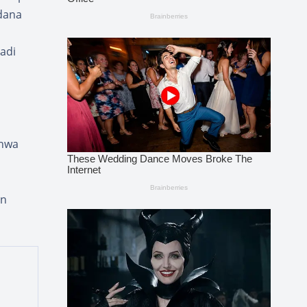
dana
adi
ahwa
an