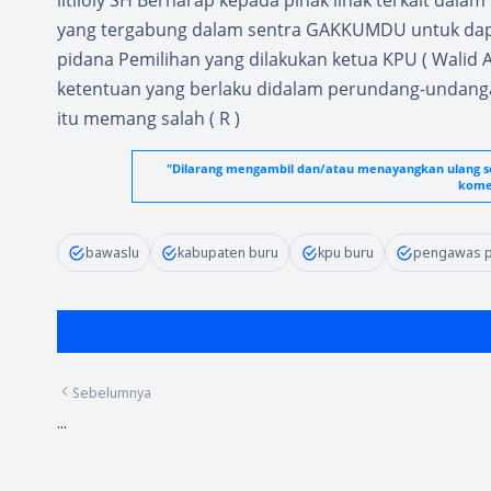
litiloly SH Berharap kepada pihak lihak terkait dalam
yang tergabung dalam sentra GAKKUMDU untuk dap
pidana Pemilihan yang dilakukan ketua KPU ( Walid
ketentuan yang berlaku didalam perundang-undanga
itu memang salah ( R )
"Dilarang mengambil dan/atau menayangkan ulang seb
komer
bawaslu
kabupaten buru
kpu buru
pengawas p
Sebelumnya
...