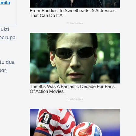
emilu
ukti
 berupa
ktu dua
por,