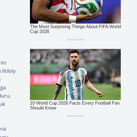
ini
itiloly
i
uga
Buru,
uk
una