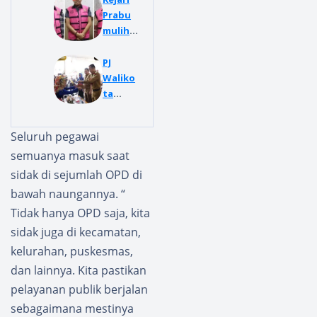
Prabu
mulih
Tetapk
an 3
PJ
Tersan
Waliko
gka
ta
Korups
Prabu
i Dana
mulih
Seluruh pegawai
Hibah
Resmik
semuanya masuk saat
Pilkada
an BPR
2024
Serasa
sidak di sejumlah OPD di
n Di
bawah naungannya. “
Kota
Tidak hanya OPD saja, kita
Prabu
sidak juga di kecamatan,
mulih
kelurahan, puskesmas,
dan lainnya. Kita pastikan
pelayanan publik berjalan
sebagaimana mestinya