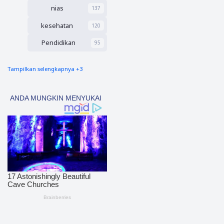
Asal
nias
137
Nias
kesehatan
120
Pendidikan
95
Tampilkan selengkapnya +3
nias barat
90
Tapsel
69
polres nias selatan
50