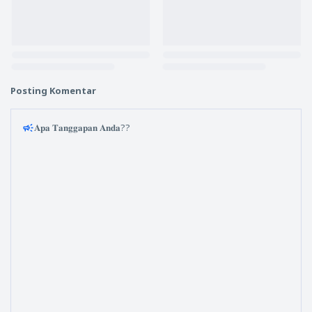
Posting Komentar
𝐀𝐩𝐚 𝐓𝐚𝐧𝐠𝐠𝐚𝐩𝐚𝐧 𝐀𝐧𝐝𝐚??