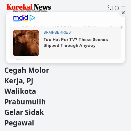
0
KOREKSI TV
EKONOMI
SOSIAL
POLITIK
Beranda
Prabumulih
sidak
Cegah Molor
Kerja, PJ
Walikota
Prabumulih
Gelar Sidak
Pegawai