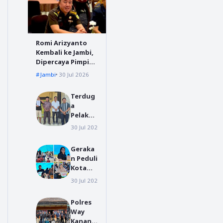
Romi Arizyanto
Kembali ke Jambi,
Dipercaya Pimpin
Kejari Jambi
Jambi
30 Jul 2026
Terdug
a
Pelaku
Video
30 Jul 2026
polres tanggamus
Viral
Preman
Geraka
isme di
n Peduli
Jalur
Kota
Suoh
Gunun
Datang
30 Jul 2026
gunungsitoli
gsitoli
i Polsek
Bergera
Wonos
Polres
k
obo,
Way
Cepat,
Jalani
Kanan