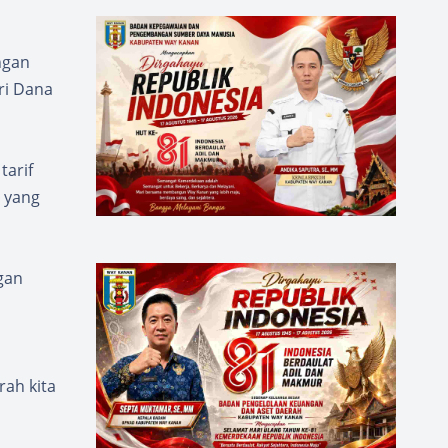
ngan
ri Dana
tarif
 yang
gan
rah kita