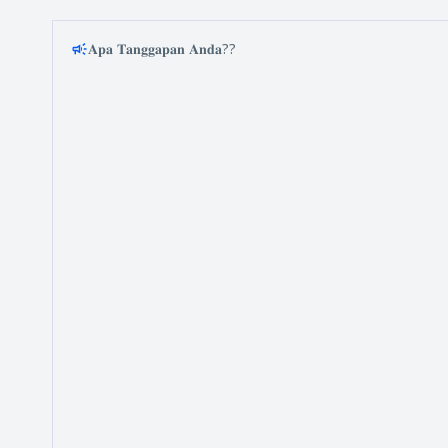
𝐀𝐩𝐚 𝐓𝐚𝐧𝐠𝐠𝐚𝐩𝐚𝐧 𝐀𝐧𝐝𝐚??