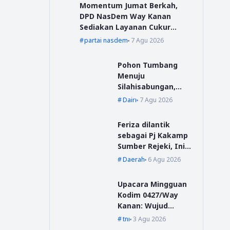
Momentum Jumat Berkah,
DPD NasDem Way Kanan
Sediakan Layanan Cukur
Gratis
partai nasdem
7 Agu 2026
Pohon Tumbang
Menuju
Silahisabungan,
BPBD Dairi Lakukan
Dairi
7 Agu 2026
Penanganan Cepat
Feriza dilantik
sebagai Pj Kakamp
Sumber Rejeki, Ini
Pesan Sekda Way
Daerah
6 Agu 2026
Kanan
Upacara Mingguan
Kodim 0427/Way
Kanan: Wujud
Komitmen Jaga
tni
3 Agu 2026
Disiplin dan