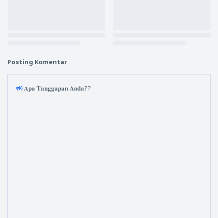
Posting Komentar
𝐀𝐩𝐚 𝐓𝐚𝐧𝐠𝐠𝐚𝐩𝐚𝐧 𝐀𝐧𝐝𝐚??