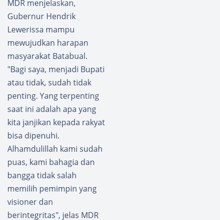
MDR menjelaskan,
S.I.K.,
Demo,
Gubernur Hendrik
M.M
Bella
Meninj
Sofhie
Lewerissa mampu
au
Sudah
mewujudkan harapan
Bhakti
Ajukan
masyarakat Batabual.
Keseha
Surat
"Bagi saya, menjadi Bupati
tan
Izin
Dalam
atau tidak, sudah tidak
Rangka
penting. Yang terpenting
HUT
saat ini adalah apa yang
Polwan
kita janjikan kepada rakyat
Ke-76
di
bisa dipenuhi.
Klinik
Alhamdulillah kami sudah
Polres
puas, kami bahagia dan
Buru
bangga tidak salah
memilih pemimpin yang
visioner dan
berintegritas", jelas MDR