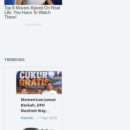
TRENDING
Momentum Jumat
Berkah, DPD
NasDem Way
Kanan Sediakan
partai nasdem
7 Agu 2026
Layanan Cukur
Gratis