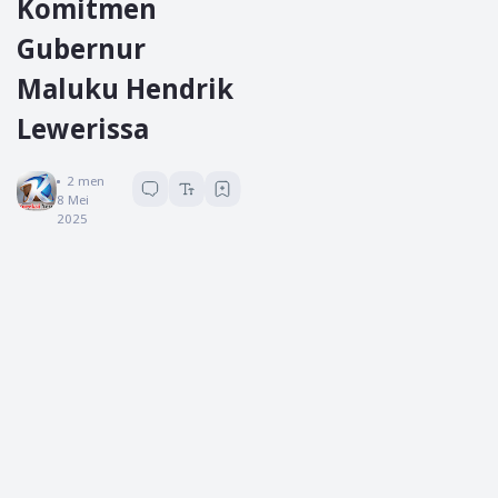
Komitmen
Gubernur
Maluku Hendrik
Lewerissa
Koreksi News
2
menit baca
8 Mei
2025