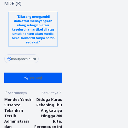
MDR.(R)
"Dilarang mengambil
dan/atau menayangkan
ulang sebagian atau
keseluruhan artikel di atas
untuk konten akun media
sosial komersil tanpa seizin
redaksi."
kabupaten buru
Berbagi
Sebelumnya
Berikutnya
Mendes Yandri
Diduga Kuras
Susanto
Rekening Ibu
Tekankan
Angkatnya
Tertib
Hingga 200
Administrasi
Juta,
dan
Perempuan ini