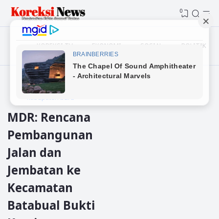
0
KOREKSI TV
EKONOMI
SOSIAL
POLITIK
Beranda
kabupaten buru
MDR: Rencana
Pembangunan
Jalan dan
Jembatan ke
Kecamatan
Batabual Bukti