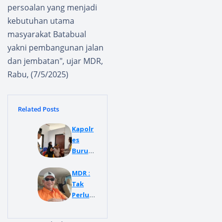
persoalan yang menjadi
kebutuhan utama
masyarakat Batabual
yakni pembangunan jalan
dan jembatan", ujar MDR,
Rabu, (7/5/2025)
Related Posts
Kapolr
es
Buru
AKBP
Sulastr
MDR :
i
Tak
Sukidja
Perlu
ng
Repot-
S.H.,
repot