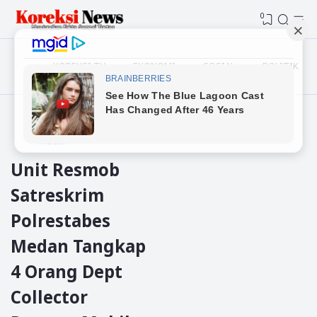
0
KOREKSI TV
EKONOMI
SOSIAL
POLITIK
Beranda
kriminal
Medan
Unit Resmob
Satreskrim
Polrestabes
Medan Tangkap
4 Orang Dept
Collector