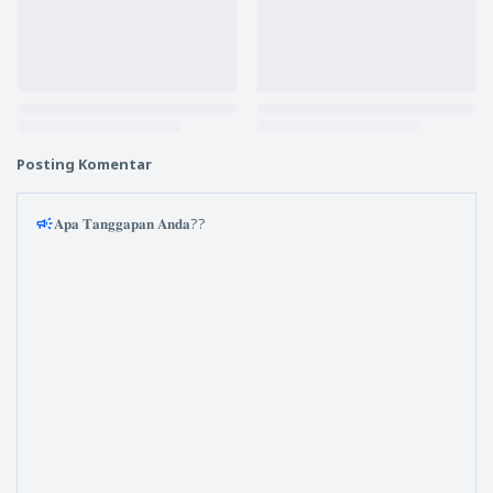
Posting Komentar
𝐀𝐩𝐚 𝐓𝐚𝐧𝐠𝐠𝐚𝐩𝐚𝐧 𝐀𝐧𝐝𝐚??