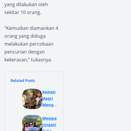
yang dilakukan oleh
sekitar 10 orang.
“Kemudian diamankan 4
orang yang diduga
melakukan percobaan
pencurian dengan
kekerasan,” tukasnya.
Related Posts
Kemen
dagri
Mengg
elar
Rakorn
Mempe
as
ringati
Pemba
Pelind