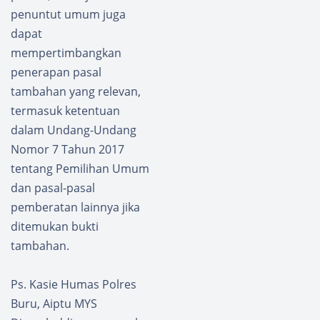
pidana
Bawasl
penuntut umum juga
Pemilih
u
dapat
an
Kabup
mempertimbangkan
aten
penerapan pasal
Buru
Selata
tambahan yang relevan,
n
termasuk ketentuan
dalam Undang-Undang
Nomor 7 Tahun 2017
tentang Pemilihan Umum
dan pasal-pasal
pemberatan lainnya jika
ditemukan bukti
tambahan.
Ps. Kasie Humas Polres
Buru, Aiptu MYS