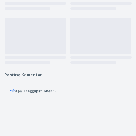
Posting Komentar
𝐀𝐩𝐚 𝐓𝐚𝐧𝐠𝐠𝐚𝐩𝐚𝐧 𝐀𝐧𝐝𝐚??