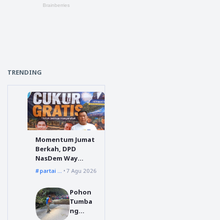
TRENDING
Momentum Jumat
Berkah, DPD
NasDem Way
Kanan Sediakan
partai nasdem
7 Agu 2026
Layanan Cukur
Gratis
Pohon
Tumba
ng
Menuju