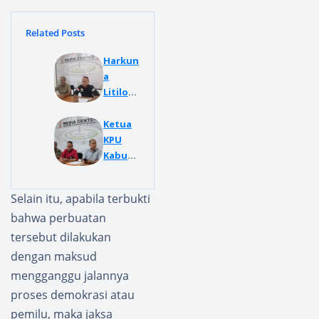
Related Posts
Harkun
a
Litiloly
SH.
Berhar
Ketua
ap
KPU
Ketua
Kabup
KPU
aten
Segera
Buru di
Selain itu, apabila terbukti
di
Lapork
bahwa perbuatan
Periksa
an di
Bawasl
Bawasl
tersebut dilakukan
u
u, Ini
dengan maksud
Terkait
Kata
mengganggu jalannya
dugaa
Manta
proses demokrasi atau
n
n
tindak
Ketua
pemilu, maka jaksa