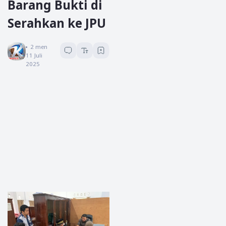
Barang Bukti di
Serahkan ke JPU
Koreksi News
2
menit baca
11 Juli
2025