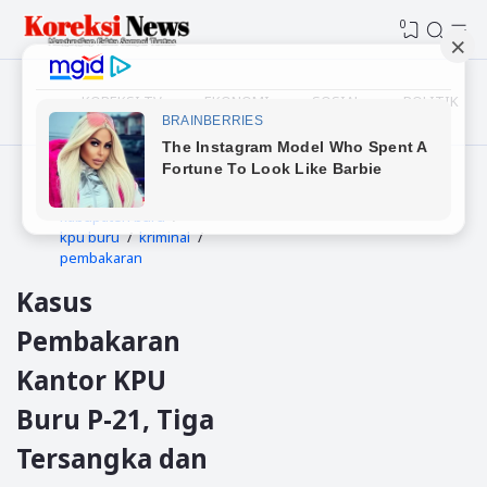
0
KOREKSI TV
EKONOMI
SOSIAL
POLITIK
Beranda
kabupaten buru
kpu buru
kriminal
pembakaran
Kasus
Pembakaran
Kantor KPU
Buru P-21, Tiga
Tersangka dan