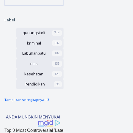
KUA-
Prajurit
Kanan
PPAS
Bahas
Tahun
KUA-
Anggar
Label
PPAS
an 2027
2027,
gunungsitoli
Peruba
714
han
kriminal
637
APBD
2026,
Labuhanbatu
182
dan
Usulan
nias
139
Calon
Wakil
kesehatan
121
Bupati
Pendidikan
95
Tampilkan selengkapnya +3
nias barat
90
Tapsel
69
polres nias selatan
50