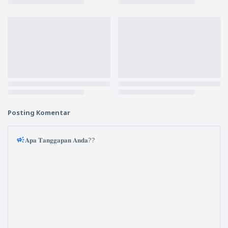
Posting Komentar
𝐀𝐩𝐚 𝐓𝐚𝐧𝐠𝐠𝐚𝐩𝐚𝐧 𝐀𝐧𝐝𝐚??