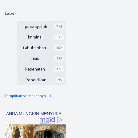
Bahas
Tahun
KUA-
Anggar
Label
PPAS
an 2027
2027,
gunungsitoli
Peruba
714
han
kriminal
637
APBD
2026,
Labuhanbatu
182
dan
Usulan
nias
139
Calon
Wakil
kesehatan
121
Bupati
Pendidikan
95
Tampilkan selengkapnya +3
nias barat
90
Tapsel
69
polres nias selatan
50