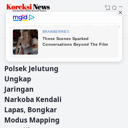
0
KOREKSI TV
EKONOMI
SOSIAL
POLITIK
Beranda
Jambi
kriminal
narkotika
Polsek Jelutung
Ungkap
Jaringan
Narkoba Kendali
Lapas, Bongkar
Modus Mapping