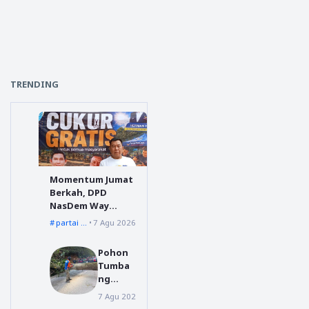
TRENDING
Momentum Jumat
Berkah, DPD
NasDem Way
Kanan Sediakan
partai nasdem
7 Agu 2026
Layanan Cukur
Gratis
Pohon
Tumba
ng
Menuju
7 Agu 2026
Dairi
Silahisa