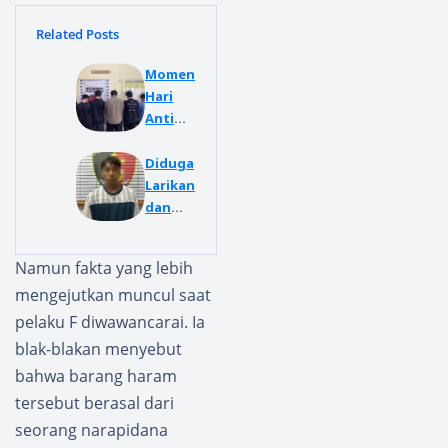
Related Posts
Momen
Hari
Anti
Narkot
ika
Diduga
Intern
Larikan
asional
dan
, Polres
Cabuli
Way
Anak di
Namun fakta yang lebih
Kanan
Bawah
mengejutkan muncul saat
Bekuk
Umur,
Penge
Pemud
pelaku F diwawancarai. Ia
dar
a Ini
blak-blakan menyebut
dan
dibeku
bahwa barang haram
Pengg
k Polisi
tersebut berasal dari
una
Sabu-
seorang narapidana
Ekstasi