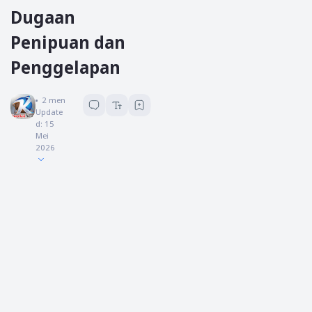
Dugaan
Penipuan dan
Penggelapan
Koreksi News
2
menit baca
Update
d:
15
Mei
2026