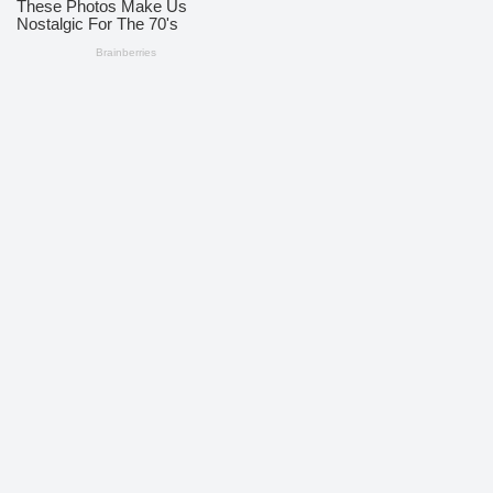
Dikelola oleh PT KoreksiNews Media Cyber
📍
Jalan Yossudarso, Kelurahan Saombo, Kota Gunungsitoli,
Sumatera Utara