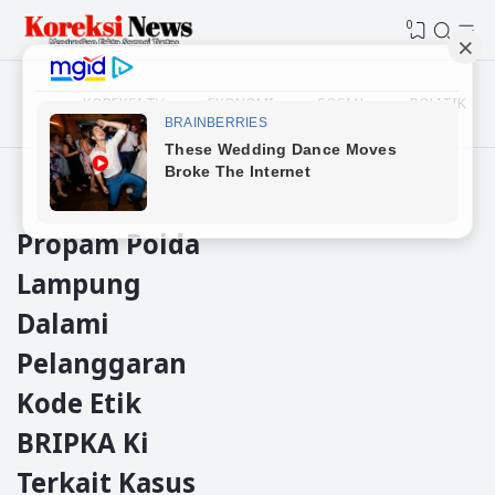
0
KOREKSI TV
EKONOMI
SOSIAL
POLITIK
Beranda
Lampung
Propam Polda
Lampung
Dalami
Pelanggaran
Kode Etik
BRIPKA Ki
Terkait Kasus