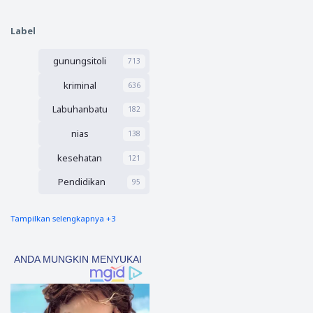
Jabat
Pernika
Sekreta
han
ris dan
Label
dengan
Aswir
WNA
Bendah
gunungsitoli
Kembali
713
ara
Ancam
kriminal
636
Peremp
uan
Labuhanbatu
182
Muda
Asal
nias
138
Nias
kesehatan
121
Pendidikan
95
Tampilkan selengkapnya +3
nias barat
90
Tapsel
69
polres nias selatan
50