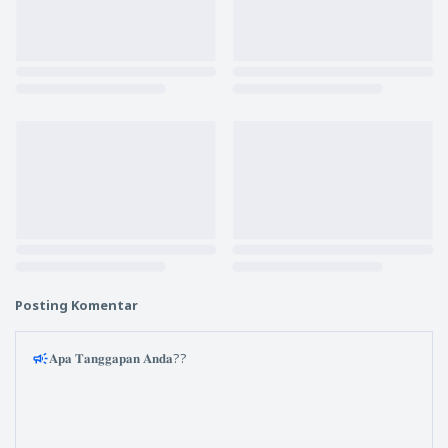
Posting Komentar
𝐀𝐩𝐚 𝐓𝐚𝐧𝐠𝐠𝐚𝐩𝐚𝐧 𝐀𝐧𝐝𝐚??