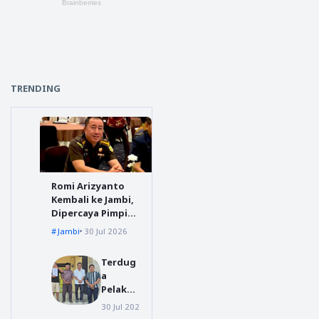
TRENDING
Romi Arizyanto
Kembali ke Jambi,
Dipercaya Pimpin
Kejari Jambi
Jambi
30 Jul 2026
Terdug
a
Pelaku
Video
30 Jul 2026
polres tanggamus
Viral