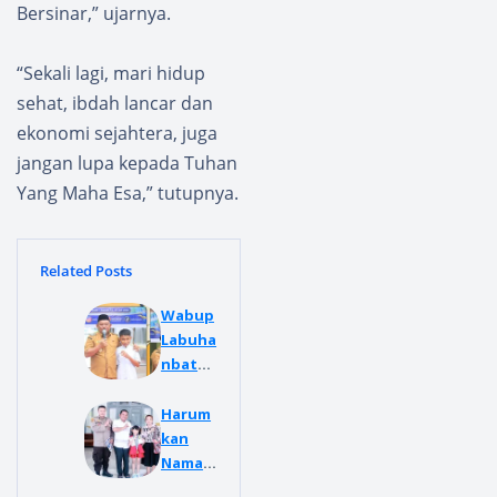
Bersinar,” ujarnya.
“Sekali lagi, mari hidup
sehat, ibdah lancar dan
ekonomi sejahtera, juga
jangan lupa kepada Tuhan
Yang Maha Esa,” tutupnya.
Related Posts
Wabup
Labuha
nbatu
Menjad
i
Harum
Motiva
kan
tor
Nama
Bagi
Bangsa