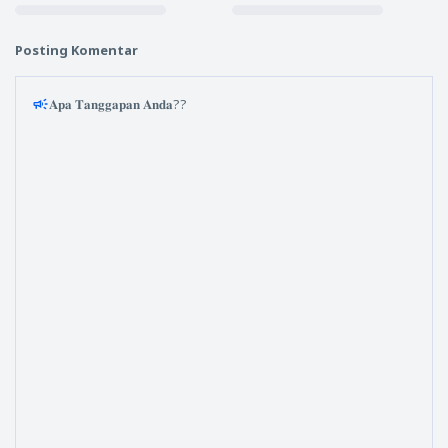
Posting Komentar
𝐀𝐩𝐚 𝐓𝐚𝐧𝐠𝐠𝐚𝐩𝐚𝐧 𝐀𝐧𝐝𝐚??