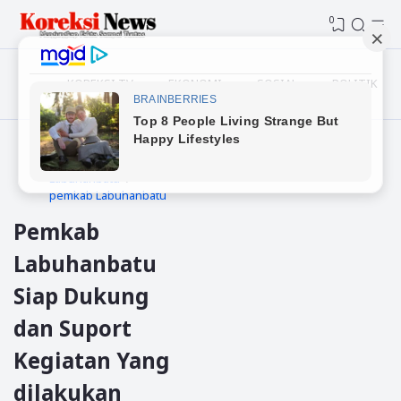
0
KOREKSI TV
EKONOMI
SOSIAL
POLITIK
Beranda
Daerah
Labuhanbatu
pemkab Labuhanbatu
Pemkab
Labuhanbatu
Siap Dukung
dan Suport
Kegiatan Yang
dilakukan