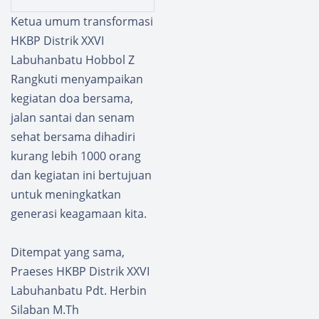
Siswa-
, Siswa
Ketua umum transformasi
Siswi
SD asal
HKBP Distrik XXVI
SMPIT
Labuha
Arroza
nbatu
Labuhanbatu Hobbol Z
q
Wakili
Rangkuti menyampaikan
Rantau
Indone
kegiatan doa bersama,
prapat
sia
jalan santai dan senam
diajan
g
sehat bersama dihadiri
Matem
kurang lebih 1000 orang
atika
dan kegiatan ini bertujuan
dan
untuk meningkatkan
Sains
generasi keagamaan kita.
Asia
2026
Ditempat yang sama,
Praeses HKBP Distrik XXVI
Labuhanbatu Pdt. Herbin
Silaban M.Th