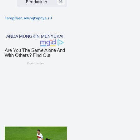
Pendidikan
95
Tampilkan selengkapnya +3
nias barat
90
Tapsel
69
polres nias selatan
50