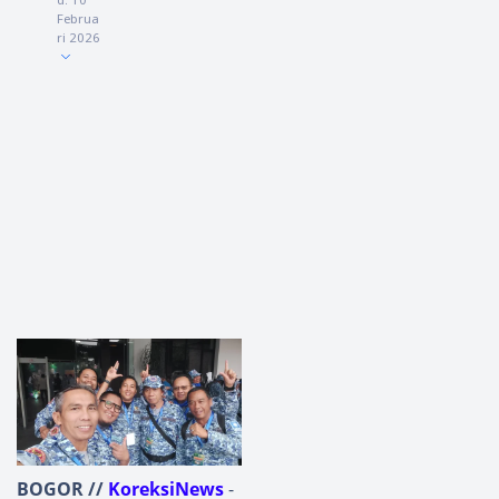
Februa
ri 2026
BOGOR //
KoreksiNews
-