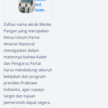
g
Arif
Bidang
Soamol
Keroha
e
nian
Kembal
Zulhas nama akrab Menko
Hadiri
i
Pangan yang merupakan
Acara
Pimpin
Natal
PBB
Ketua Umum Partai
Umum
Buru
Amanat Nasional
di Jalan
Period
menegaskan dalam
Gereja
e 2025–
materinya bahwa Kader
Sungai
2030
Nangk
dan Pengurus Partai
a
harus mendukung seluruh
Pancur
kebijakan dan program
Batu
presiden Prabowo
Subianto, agar supaya
target dan tujuan
pemerintah dapat segera