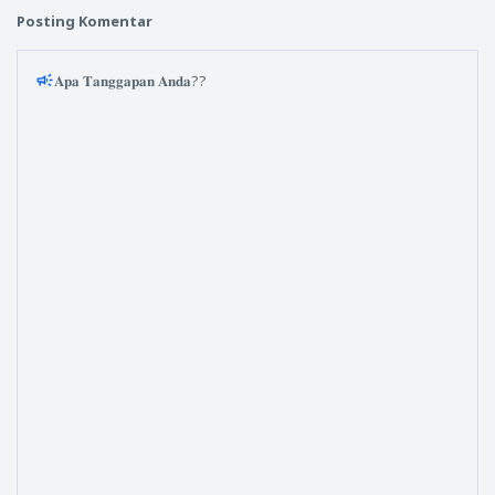
Posting Komentar
𝐀𝐩𝐚 𝐓𝐚𝐧𝐠𝐠𝐚𝐩𝐚𝐧 𝐀𝐧𝐝𝐚??