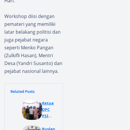
Hari.
Workshop diisi dengan
pemateri yang memiliki
latar belakang politisi dan
juga pejabat negara
seperti Menko Pangan
(Zulkifli Hasan), Mentri
Desa (Yandri Susanto) dan
pejabat nasional lainnya.
Related Posts
Ketua
DPC
PSI
Deli
Serdan
Ruslan