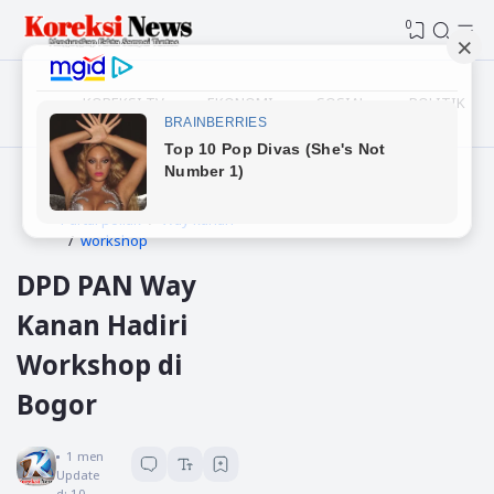
0
KOREKSI TV
EKONOMI
SOSIAL
POLITIK
Beranda
Partai PAN
Partai politik
Way kanan
workshop
DPD PAN Way
Kanan Hadiri
Workshop di
Bogor
Koreksi News
1
menit baca
Update
d:
10