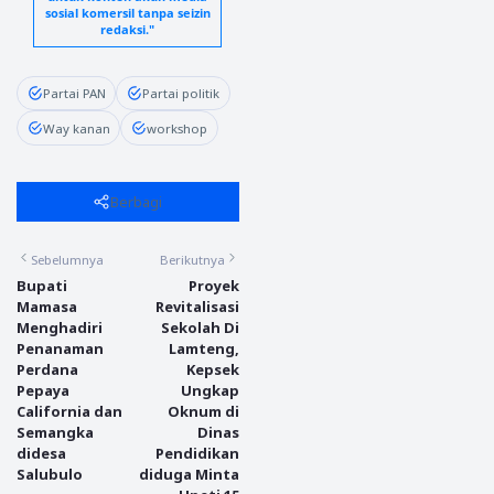
sosial komersil tanpa seizin
redaksi."
Partai PAN
Partai politik
Way kanan
workshop
Berbagi
Sebelumnya
Berikutnya
Bupati
Proyek
Mamasa
Revitalisasi
Menghadiri
Sekolah Di
Penanaman
Lamteng,
Perdana
Kepsek
Pepaya
Ungkap
California dan
Oknum di
Semangka
Dinas
didesa
Pendidikan
Salubulo
diduga Minta