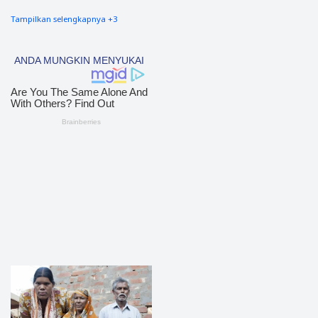
Tampilkan selengkapnya +3
nias barat
90
Tapsel
69
polres nias selatan
50