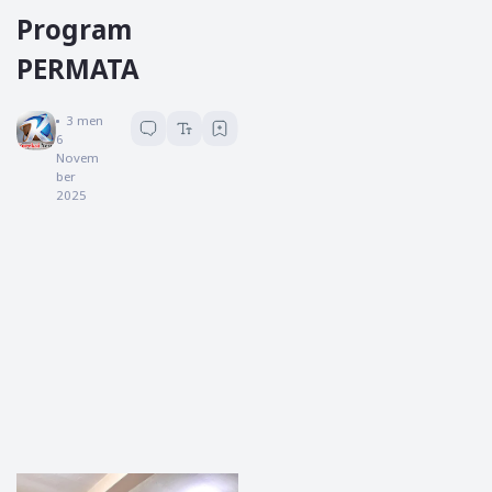
Program
PERMATA
Koreksi News
3
menit baca
6
Novem
ber
2025