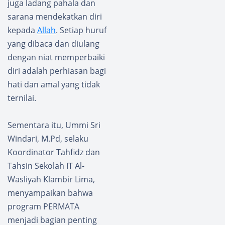
juga ladang pahala dan
g
GP Al
sarana mendekatkan diri
Washli
kepada
Allah
. Setiap huruf
yah
yang dibaca dan diulang
Gelar
Jambor
dengan niat memperbaiki
e
diri adalah perhiasan bagi
Nasion
hati dan amal yang tidak
al
ternilai.
Sementara itu, Ummi Sri
Windari, M.Pd, selaku
Koordinator Tahfidz dan
Tahsin Sekolah IT Al-
Wasliyah Klambir Lima,
menyampaikan bahwa
program PERMATA
menjadi bagian penting