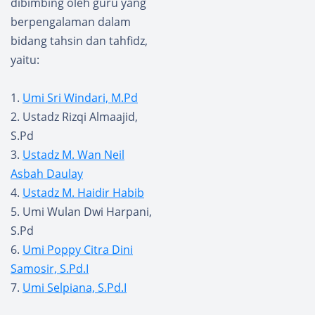
dibimbing oleh guru yang
berpengalaman dalam
bidang tahsin dan tahfidz,
yaitu:
1.
Umi Sri Windari, M.Pd
2. Ustadz Rizqi Almaajid,
S.Pd
3.
Ustadz M. Wan Neil
Asbah Daulay
4.
Ustadz M. Haidir Habib
5. Umi Wulan Dwi Harpani,
S.Pd
6.
Umi Poppy Citra Dini
Samosir, S.Pd.I
7.
Umi Selpiana, S.Pd.I