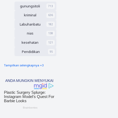
WNA
Bendah
gunungsitoli
Kembali
713
ara
Ancam
kriminal
636
Peremp
uan
Labuhanbatu
182
Muda
Asal
nias
138
Nias
kesehatan
121
Pendidikan
95
Tampilkan selengkapnya +3
nias barat
90
Tapsel
69
polres nias selatan
50