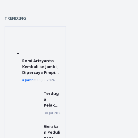
TRENDING
Romi Arizyanto
Kembali ke Jambi,
Dipercaya Pimpin
Kejari Jambi
Jambi
30 Jul 2026
Terdug
a
Pelaku
Video
30 Jul 2026
polres tanggamus
Viral
Preman
Geraka
isme di
n Peduli
Jalur
Kota