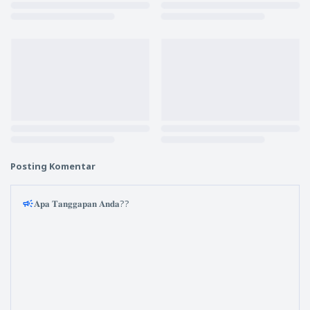
Posting Komentar
𝐀𝐩𝐚 𝐓𝐚𝐧𝐠𝐠𝐚𝐩𝐚𝐧 𝐀𝐧𝐝𝐚??