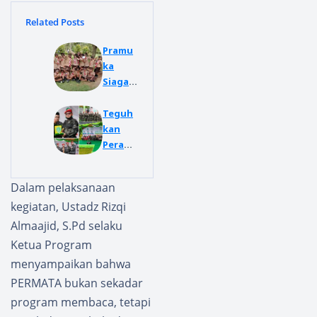
Related Posts
Pramu
ka
Siaga
CNB
Tembu
Teguh
ng Raih
kan
Juara 1
Peran
Lomba
Pemud
Indone
a
Dalam pelaksanaan
sia
Wujud
kegiatan, Ustadz Rizqi
Raya di
kan
Apel
Asta
Almaajid, S.Pd selaku
Besar
Cita
Ketua Program
Hari
dan
menyampaikan bahwa
Pramu
Ketaha
PERMATA bukan sekadar
ka ke-
nan
64 Deli
Panga
program membaca, tetapi
Serdan
n, PP