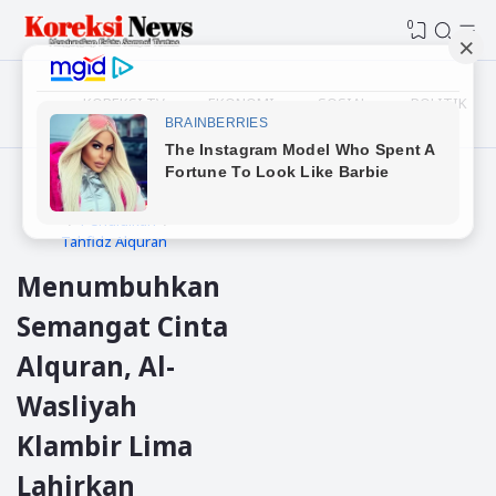
0
KOREKSI TV
EKONOMI
SOSIAL
POLITIK
Beranda
Deli Serdang
Pendidikan
Tahfidz Alquran
Menumbuhkan
Semangat Cinta
Alquran, Al-
Wasliyah
Klambir Lima
Lahirkan