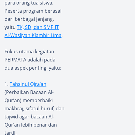
para orang tua siswa.
Peserta program berasal
dari berbagai jenjang,
yaitu
TK, SD, dan SMP IT
Al-Wasliyah Klambir Lima
.
Fokus utama kegiatan
PERMATA adalah pada
dua aspek penting, yaitu:
1.
Tahsinul Qira’ah
(Perbaikan Bacaan Al-
Qur’an) memperbaiki
makhraj, sifatul huruf, dan
tajwid agar bacaan Al-
Qur’an lebih benar dan
tartil.