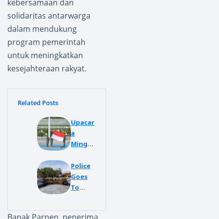
kebersamaan dan
solidaritas antarwarga
dalam mendukung
program pemerintah
untuk meningkatkan
kesejahteraan rakyat.
Related Posts
Upacar
a
Mingg
uan
Kodim
Police
0427/W
Goes
ay
To
Kanan:
School,
Wujud
Kasatla
Bapak Parnen, penerima
Komit