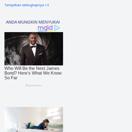
Tampilkan selengkapnya +3
nias barat
90
Tapsel
69
polres nias selatan
50