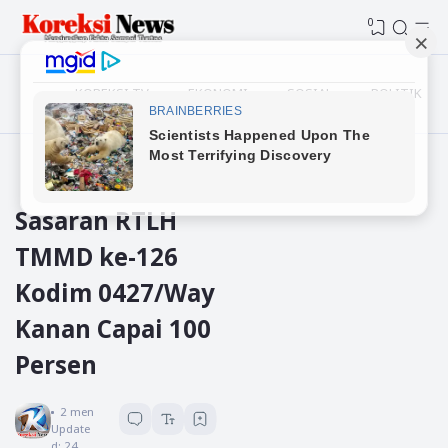
0
KOREKSI TV
EKONOMI
SOSIAL
POLITIK
Beranda
Way kanan
Sasaran RTLH
TMMD ke-126
Kodim 0427/Way
Kanan Capai 100
Persen
Koreksi News
2
menit baca
Update
d:
24