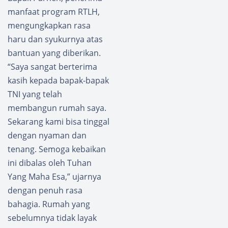
ntas
manfaat program RTLH,
men
Polres
Jaga
Way
mengungkapkan rasa
Disipli
Kanan
haru dan syukurnya atas
n dan
Samba
bantuan yang diberikan.
Profesi
ngi
“Saya sangat berterima
onalis
Pelajar
me
SMAN 1
kasih kepada bapak-bapak
Prajuri
Kasui
TNI yang telah
t
membangun rumah saya.
Sekarang kami bisa tinggal
dengan nyaman dan
tenang. Semoga kebaikan
ini dibalas oleh Tuhan
Yang Maha Esa,” ujarnya
dengan penuh rasa
bahagia. Rumah yang
sebelumnya tidak layak