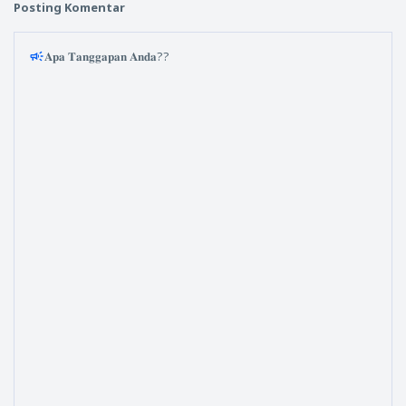
Posting Komentar
𝐀𝐩𝐚 𝐓𝐚𝐧𝐠𝐠𝐚𝐩𝐚𝐧 𝐀𝐧𝐝𝐚??