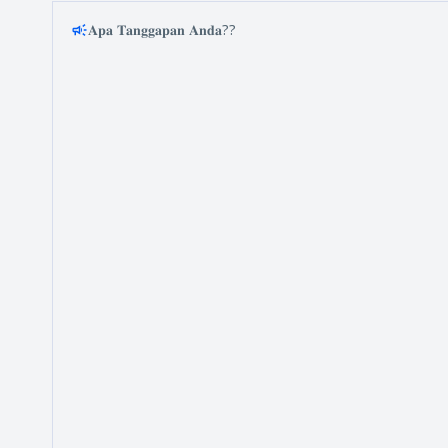
𝐀𝐩𝐚 𝐓𝐚𝐧𝐠𝐠𝐚𝐩𝐚𝐧 𝐀𝐧𝐝𝐚??