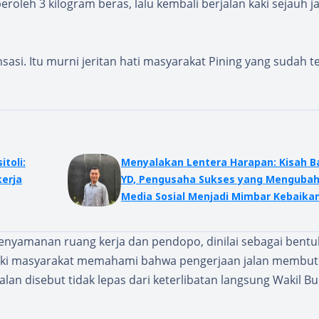
leh 3 kilogram beras, lalu kembali berjalan kaki sejauh j
asi. Itu murni jeritan hati masyarakat Pining yang sudah te
toli:
Menyalakan Lentera Harapan: Kisah B
kerja
YD, Pengusaha Sukses yang Menguba
Media Sosial Menjadi Mimbar Kebaika
kenyamanan ruang kerja dan pendopo, dinilai sebagai bentu
ski masyarakat memahami bahwa pengerjaan jalan membu
alan disebut tidak lepas dari keterlibatan langsung Wakil Bu