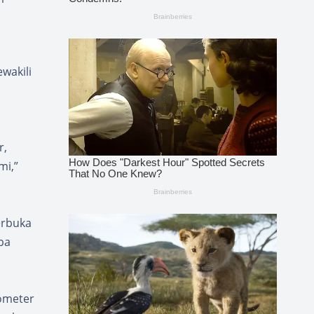
wakili
r,
mi,”
erbuka
pa
lometer