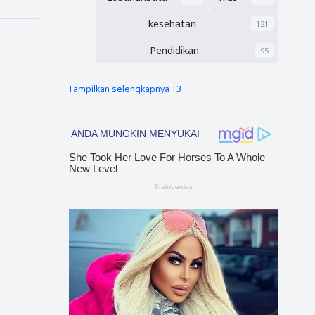
kesehatan
121
Pendidikan
95
Tampilkan selengkapnya +3
nias barat
Tapsel
90
69
polres nias selatan
50