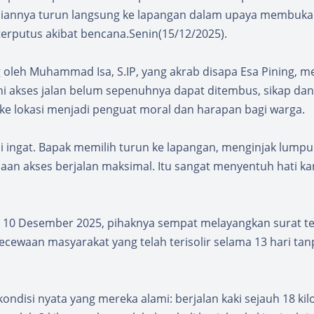
raniannya turun langsung ke lapangan dalam upaya membuka
erputus akibat bencana.Senin(15/12/2025).
oleh Muhammad Isa, S.IP, yang akrab disapa Esa Pining, me
ni akses jalan belum sepenuhnya dapat ditembus, sikap dan
 ke lokasi menjadi penguat moral dan harapan bagi warga.
ami ingat. Bapak memilih turun ke lapangan, menginjak lumpu
an akses berjalan maksimal. Itu sangat menyentuh hati ka
 10 Desember 2025, pihaknya sempat melayangkan surat t
cewaan masyarakat yang telah terisolir selama 13 hari tan
disi nyata yang mereka alami: berjalan kaki sejauh 18 ki