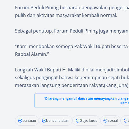
Forum Peduli Pining berharap pengawalan pengerjaa
pulih dan aktivitas masyarakat kembali normal.
Sebagai penutup, Forum Peduli Pining juga menyam
“Kami mendoakan semoga Pak Wakil Bupati beserta ke
Rabbal Alamin.”
Langkah Wakil Bupati H. Maliki dinilai menjadi simb
sekaligus pengingat bahwa kepemimpinan sejati buka
merasakan langsung penderitaan rakyat.(Kang Juna)
"Dilarang mengambil dan/atau menayangkan ulang seb
komer
bantuan
bencana alam
Gayo Lues
sosial