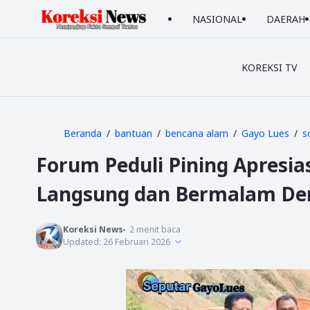
NASIONAL
DAERAH
KOREKSI TV
Beranda
bantuan
bencana alam
Gayo Lues
s
Forum Peduli Pining Apresias
Langsung dan Bermalam Dem
Koreksi News
2
menit baca
Updated:
26 Februari 2026