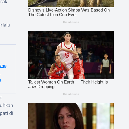
arak
rlalu
ang
h
n
k
tuhkan
pati di