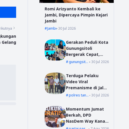
Romi Arizyanto Kembali ke
Jambi, Dipercaya Pimpin Kejari
Jambi
ikutnya
Jambi
30 Jul 2026
gkungan
 Gelang
Gerakan Peduli Kota
Gunungsitoli
Bergerak Cepat,
Bang YD Salurkan
gunungsitoli
30 Jul 2026
Tali Kasih untuk
Korban Kebakaran
Terduga Pelaku
di Desa Mudk
Video Viral
Premanisme di Jalur
Suoh Datangi Polsek
polres tanggamus
30 Jul 2026
Wonosobo, Jalani
Pembinaan dan
Momentum Jumat
Wajib Lapor
Berkah, DPD
NasDem Way Kanan
Sediakan Layanan
partai nasdem
7 Agu 2026