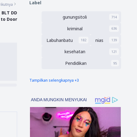
Label
ikutnya
 BLT DD
gunungsitoli
714
 to Door
kriminal
636
Labuhanbatu
nias
182
139
kesehatan
121
Pendidikan
95
Tampilkan selengkapnya +3
nias barat
Tapsel
90
69
polres nias selatan
50