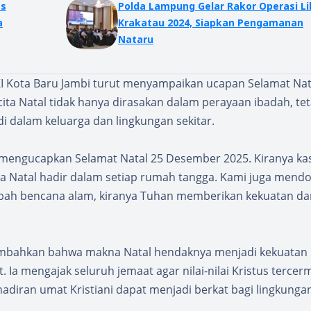
es
Polda Lampung Gelar Rakor Operasi Lil
a
Krakatau 2024, Siapkan Pengamanan
Nataru
HKI Kota Baru Jambi turut menyampaikan ucapan Selamat Nat
ita Natal tidak hanya dirasakan dalam perayaan ibadah, tet
i dalam keluarga dan lingkungan sekitar.
i mengucapkan Selamat Natal 25 Desember 2025. Kiranya ka
ita Natal hadir dalam setiap rumah tangga. Kami juga mend
bah bencana alam, kiranya Tuhan memberikan kekuatan da
nambahkan bahwa makna Natal hendaknya menjadi kekuatan 
a mengajak seluruh jemaat agar nilai-nilai Kristus tercer
hadiran umat Kristiani dapat menjadi berkat bagi lingkunga