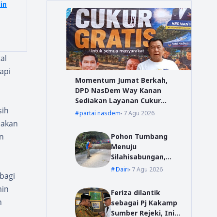
in
al
api
Momentum Jumat Berkah,
DPD NasDem Way Kanan
Sediakan Layanan Cukur
sih
Gratis
partai nasdem
7 Agu 2026
oakan
n
Pohon Tumbang
Menuju
Silahisabungan,
BPBD Dairi Lakukan
Dairi
7 Agu 2026
bagi
Penanganan Cepat
min
Feriza dilantik
n
sebagai Pj Kakamp
Sumber Rejeki, Ini