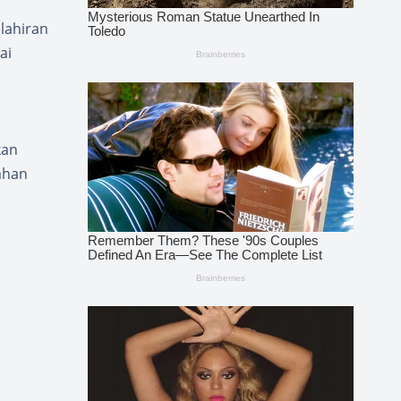
lahiran
ai
kan
ahan