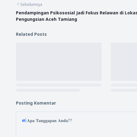
Sebelumnya
Pendampingan Psikososial Jadi Fokus Relawan di Lokas
Pengungsian Aceh Tamiang
Related Posts
Posting Komentar
𝐀𝐩𝐚 𝐓𝐚𝐧𝐠𝐠𝐚𝐩𝐚𝐧 𝐀𝐧𝐝𝐚??