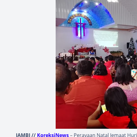
JAMBI //
KoreksiNews
– Perayaan Natal Jemaat Huri