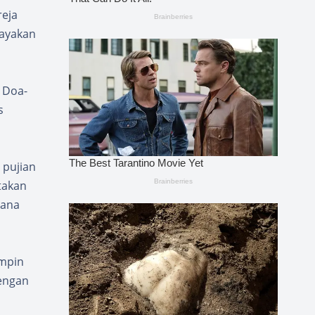
reja
rayakan
 Doa-
s
 pujian
takan
sana
impin
dengan