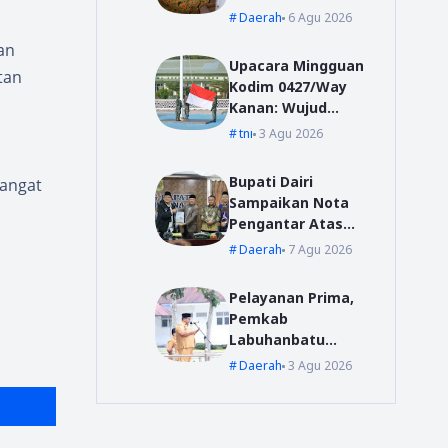
Pesan Sekda Way
Daerah
6 Agu 2026
Kanan
an
Upacara Mingguan
tan
Kodim 0427/Way
Kanan: Wujud
Komitmen Jaga
tni
3 Agu 2026
Disiplin dan
Profesionalisme
Bupati Dairi
angat
Prajurit
Sampaikan Nota
Pengantar Atas
Rancangan KUA-
Daerah
7 Agu 2026
PPAS Tahun
Anggaran 2027
Pelayanan Prima,
Pemkab
Labuhanbatu
Siapkan Pelatihan
Daerah
3 Agu 2026
Uji Sertifikasi
Kompetensi
Pengadaan Barang
/Jasa