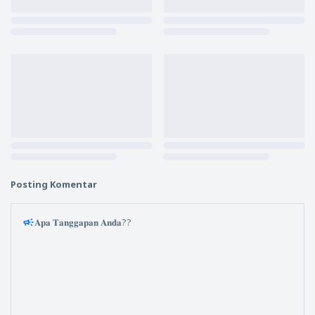
Posting Komentar
𝐀𝐩𝐚 𝐓𝐚𝐧𝐠𝐠𝐚𝐩𝐚𝐧 𝐀𝐧𝐝𝐚??