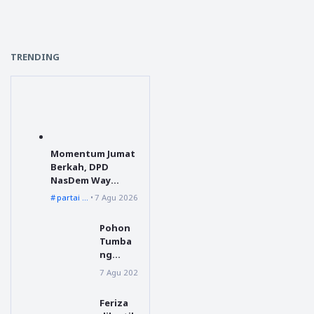
TRENDING
Momentum Jumat
Berkah, DPD
NasDem Way
Kanan Sediakan
partai nasdem
7 Agu 2026
Layanan Cukur
Gratis
Pohon
Tumba
ng
Menuju
7 Agu 2026
Dairi
Silahisa
bungan
Feriza
, BPBD