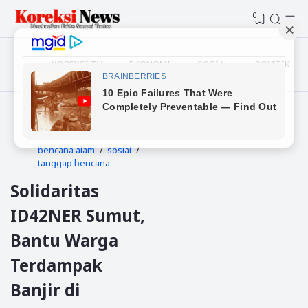
0
KOREKSI TV
EKONOMI
SOSIAL
POLITIK
Beranda
Aceh tamiang
bantuan
bencana alam
sosial
tanggap bencana
Solidaritas
ID42NER Sumut,
Bantu Warga
Terdampak
Banjir di