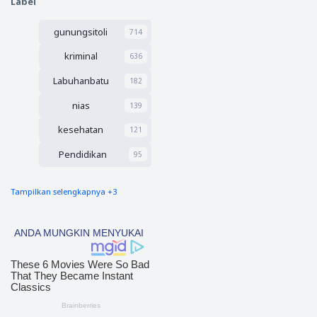
Label
an Uji
an 2027
Sertifik
gunungsitoli
asi
714
Kompet
kriminal
636
ensi
Pengad
Labuhanbatu
182
aan
Barang
nias
139
/Jasa
kesehatan
121
Pendidikan
95
Tampilkan selengkapnya +3
nias barat
90
Tapsel
69
polres nias selatan
50