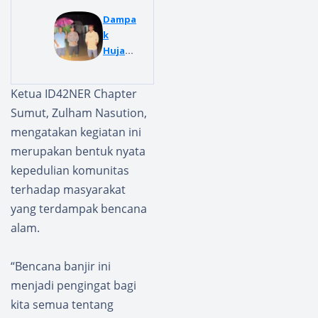
Serahk
an
Dampa
Bantua
k
n
Hujan
kepada
Deras
Korban
di Way
Ketua ID42NER Chapter
Bencan
Kanan,
Sumut, Zulham Nasution,
a
Banjir
Angin
Banda
mengatakan kegiatan ini
Puting
ng
merupakan bentuk nyata
Beliun
Terjan
kepedulian komunitas
g
g
terhadap masyarakat
Kampu
ng
yang terdampak bencana
Lemba
alam.
sung
“Bencana banjir ini
menjadi pengingat bagi
kita semua tentang