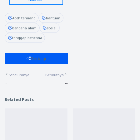
Aceh tamiang
bantuan
bencana alam
sosial
tanggap bencana
Berbagi
Sebelumnya
Berikutnya
...
...
Related Posts