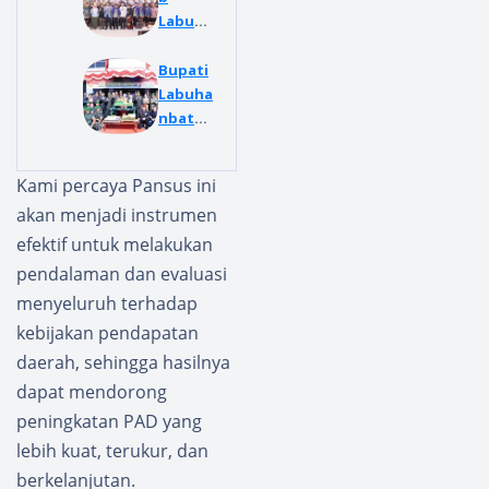
Labuha
nbatu
Hadirk
Bupati
an
Labuha
Mutu
nbatu
dan
Hadiri
Kualita
Upacar
Kami percaya Pansus ini
s di
a HUT
akan menjadi instrumen
sektor
POLRI
Swasta
Ke-80
efektif untuk melakukan
Dunia
Perkua
pendalaman dan evaluasi
Pendid
t
menyeluruh terhadap
ikan
Bersin
kebijakan pendapatan
ergi
Bersam
daerah, sehingga hasilnya
a
dapat mendorong
Untuk
peningkatan PAD yang
Menjag
lebih kuat, terukur, dan
a
berkelanjutan.
Keperc