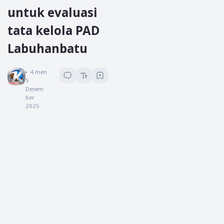
untuk evaluasi
tata kelola PAD
Labuhanbatu
Koreksi News
4
menit baca
5
Desem
ber
2025