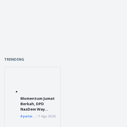
TRENDING
Momentum Jumat
Berkah, DPD
NasDem Way
Kanan Sediakan
partai nasdem
7 Agu 2026
Layanan Cukur
Gratis