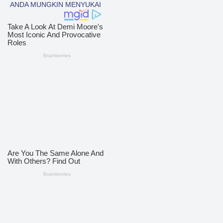
polres nias selatan
50