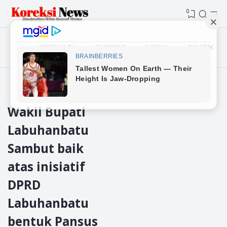
0
KOREKSI TV
EKONOMI
SOSIAL
POLITIK
Beranda
Labuhanbatu
Wakil Bupati
Labuhanbatu
Sambut baik
atas inisiatif
DPRD
Labuhanbatu
bentuk Pansus