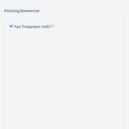
Posting Komentar
𝐀𝐩𝐚 𝐓𝐚𝐧𝐠𝐠𝐚𝐩𝐚𝐧 𝐀𝐧𝐝𝐚??