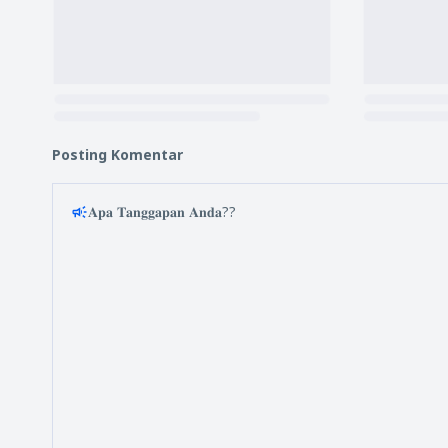
Posting Komentar
𝐀𝐩𝐚 𝐓𝐚𝐧𝐠𝐠𝐚𝐩𝐚𝐧 𝐀𝐧𝐝𝐚??