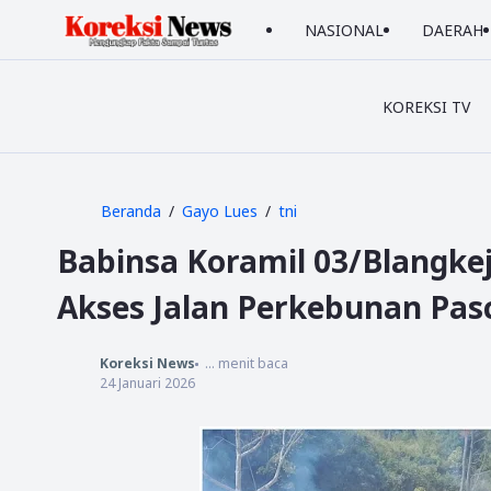
NASIONAL
DAERAH
KOREKSI TV
Beranda
Gayo Lues
tni
Babinsa Koramil 03/Blangke
Akses Jalan Perkebunan Pas
Koreksi News
...
menit baca
24 Januari 2026