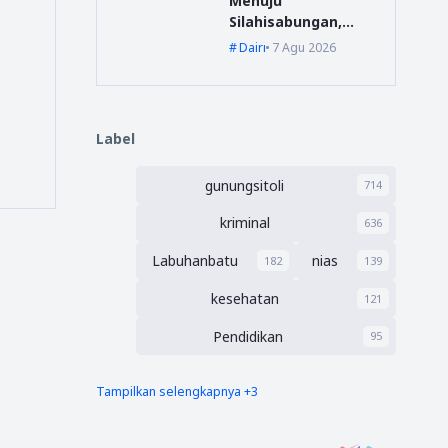
Menuju
Silahisabungan,
BPBD Dairi Lakukan
Dairi
7 Agu 2026
Penanganan Cepat
Label
gunungsitoli
714
kriminal
636
Labuhanbatu
nias
182
139
kesehatan
121
Pendidikan
95
Tampilkan selengkapnya +3
nias barat
Tapsel
90
69
polres nias selatan
50