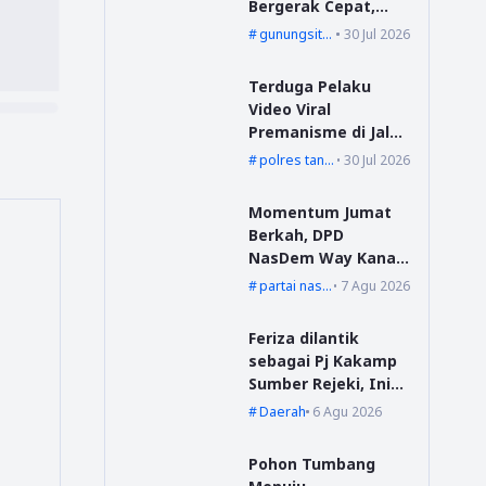
Bergerak Cepat,
Bang YD Salurkan
gunungsitoli
30 Jul 2026
Tali Kasih untuk
Korban Kebakaran
Terduga Pelaku
di Desa Mudk
Video Viral
Premanisme di Jalur
Suoh Datangi Polsek
polres tanggamus
30 Jul 2026
Wonosobo, Jalani
Pembinaan dan
Momentum Jumat
Wajib Lapor
Berkah, DPD
NasDem Way Kanan
Sediakan Layanan
partai nasdem
7 Agu 2026
Cukur Gratis
Feriza dilantik
sebagai Pj Kakamp
Sumber Rejeki, Ini
Pesan Sekda Way
Daerah
6 Agu 2026
Kanan
Pohon Tumbang