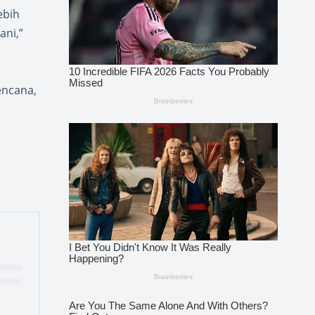
ebih
ani,”
encana,