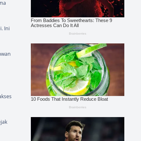
ama
. Ini
rawan
akses
jak