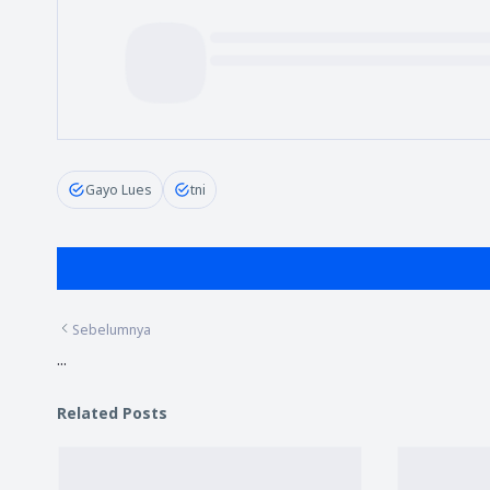
Gayo Lues
tni
Sebelumnya
...
Related Posts