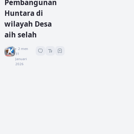
Pembangunan
Huntara di
wilayah Desa
aih selah
Koreksi News
2
menit baca
31
Januari
2026