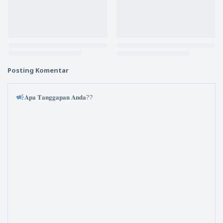
Posting Komentar
𝐀𝐩𝐚 𝐓𝐚𝐧𝐠𝐠𝐚𝐩𝐚𝐧 𝐀𝐧𝐝𝐚??