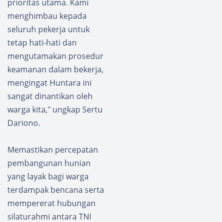
prioritas utama. Kami
n
Aceh
Kopdes
Tengg
menghimbau kepada
Merah
ara
seluruh pekerja untuk
Putih
Hadiri
tetap hati-hati dan
di
Pemba
mengutamakan prosedur
Bawoz
nguna
amaiw
n
keamanan dalam bekerja,
o
Kopera
mengingat Huntara ini
Berjala
si
sangat dinantikan oleh
n
Merah
warga kita," ungkap Sertu
Lancar
Putih
Dariono.
​Memastikan percepatan
pembangunan hunian
yang layak bagi warga
terdampak bencana serta
mempererat hubungan
silaturahmi antara TNI