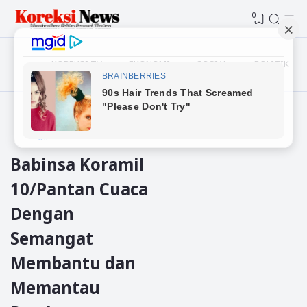
0
KOREKSI TV
EKONOMI
SOSIAL
POLITIK
Beranda
Gayo Lues
tni
Babinsa Koramil
10/Pantan Cuaca
Dengan
Semangat
Membantu dan
Memantau