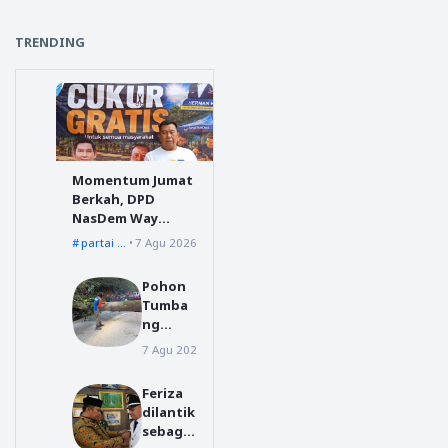
TRENDING
Momentum Jumat
Berkah, DPD
NasDem Way
Kanan Sediakan
partai nasdem
7 Agu 2026
Layanan Cukur
Gratis
Pohon
Tumba
ng
Menuju
7 Agu 2026
Dairi
Silahisa
bungan
Feriza
, BPBD
dilantik
Dairi
sebagai
Lakuka