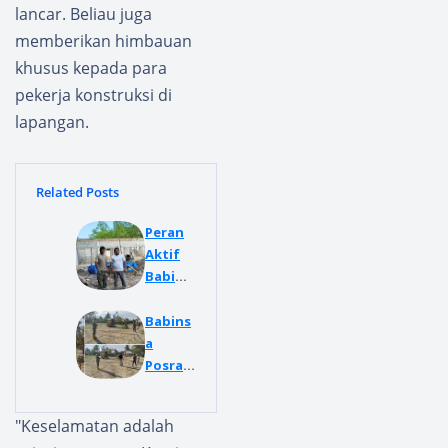
lancar. Beliau juga
memberikan himbauan
khusus kepada para
pekerja konstruksi di
lapangan.
Related Posts
Peran
Aktif
Babins
a
Korami
Babins
l
a
09/Siro
Posram
mbu,
il 04
Pemba
Kuta
​"Keselamatan adalah
nguna
Cane