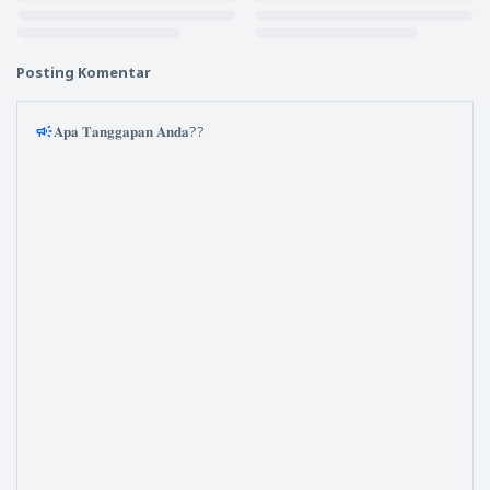
Posting Komentar
𝐀𝐩𝐚 𝐓𝐚𝐧𝐠𝐠𝐚𝐩𝐚𝐧 𝐀𝐧𝐝𝐚??