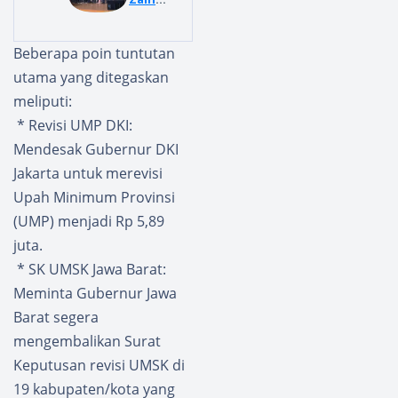
Gunun
in
gsitoli
Jabat
Beberapa poin tuntutan
Terima
Wakil
utama yang ditegaskan
Hibah
Sekjen
Derma
PERPUK
meliputi:
ga
ADESI
* Revisi UMP DKI:
Penyeb
Masa
Mendesak Gubernur DKI
eranga
Bakti
Jakarta untuk merevisi
n RoRo
2026-
dari
2031
Upah Minimum Provinsi
Pemeri
(UMP) menjadi Rp 5,89
ntah
juta.
Pusat
* SK UMSK Jawa Barat:
Meminta Gubernur Jawa
Barat segera
mengembalikan Surat
Keputusan revisi UMSK di
19 kabupaten/kota yang