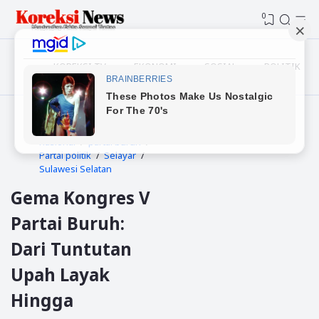
0
KOREKSI TV
EKONOMI
SOSIAL
POLITIK
Beranda
kongres
nasional
partai buruh
Partai politik
Selayar
Sulawesi Selatan
Gema Kongres V
Partai Buruh:
Dari Tuntutan
Upah Layak
Hingga