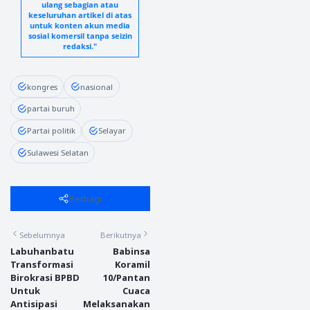
ulang sebagian atau
keseluruhan artikel di atas
untuk konten akun media
sosial komersil tanpa seizin
redaksi."
kongres
nasional
partai buruh
Partai politik
Selayar
Sulawesi Selatan
Berbagi
Sebelumnya
Berikutnya
Labuhanbatu
Babinsa
Transformasi
Koramil
Birokrasi BPBD
10/Pantan
Untuk
Cuaca
Antisipasi
Melaksanakan