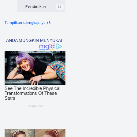
Pendidikan
95
Tampilkan selengkapnya +3
nias barat
90
Tapsel
69
polres nias selatan
50