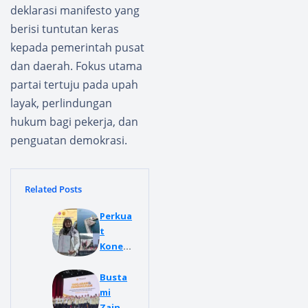
deklarasi manifesto yang
berisi tuntutan keras
kepada pemerintah pusat
dan daerah. Fokus utama
partai tertuju pada upah
layak, perlindungan
hukum bagi pekerja, dan
penguatan demokrasi.
Related Posts
Perkua
t
Konekt
ivitas
Wilaya
Busta
h,
mi
Pemko
Zainud