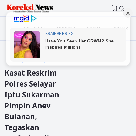
0
KOREKSI TV
EKONOMI
SOSIAL
POLITIK
Beranda
polres selayar
polri
Selayar
Kasat Reskrim
Polres Selayar
Iptu Sukarman
Pimpin Anev
Bulanan,
Tegaskan