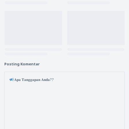
Posting Komentar
𝐀𝐩𝐚 𝐓𝐚𝐧𝐠𝐠𝐚𝐩𝐚𝐧 𝐀𝐧𝐝𝐚??