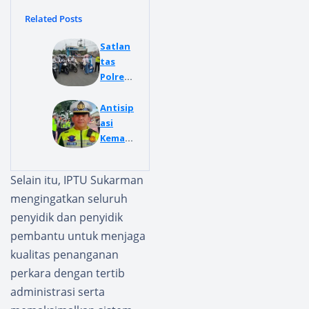
Related Posts
Satlan
tas
Polres
Way
Kanan
Antisip
Sosiali
asi
sasi
Kemac
Aplikas
etan
i "Siger
Pada
Selain itu, IPTU Sukarman
Lampu
Nobar
mengingatkan seluruh
ng
Final
Presisi"
Piala
penyidik dan penyidik
kepada
Dunia
pembantu untuk menjaga
Pengg
di
kualitas penanganan
una
Alun-
perkara dengan tertib
Jalan
alun,
Ini
administrasi serta
Yang