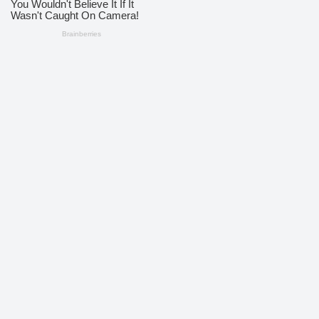
Dikelola oleh PT KoreksiNews Media Cyber
📍
Jalan Yossudarso, Kelurahan Saombo, Kota Gunungsitoli,
Sumatera Utara