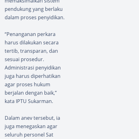
memaksimalkan sistem
Akan
pendukung yang berlaku
dilakuk
dalam proses penyidikan.
an
Satlan
tas
“Penanganan perkara
Polres
harus dilakukan secara
Nias
tertib, transparan, dan
sesuai prosedur.
Administrasi penyidikan
juga harus diperhatikan
agar proses hukum
berjalan dengan baik,”
kata IPTU Sukarman.
Dalam anev tersebut, ia
juga menegaskan agar
seluruh personel Sat