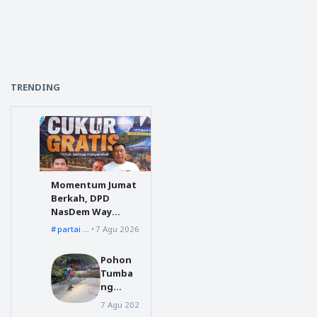
TRENDING
Momentum Jumat
Berkah, DPD
NasDem Way
Kanan Sediakan
partai nasdem
7 Agu 2026
Layanan Cukur
Gratis
Pohon
Tumba
ng
Menuju
7 Agu 2026
Dairi
Silahisa