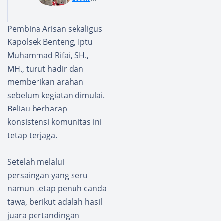
r Party,
Tahap
Kantor
II,
Pembina Arisan sekaligus
PSI
Kapolr
Kapolsek Benteng, Iptu
Selayar
es
Terbuk
Selayar
Muhammad Rifai, SH.,
a
Tegask
MH., turut hadir dan
Untuk
an
memberikan arahan
Mengi
Kesiap
sebelum kegiatan dimulai.
nap
an
Bagi
Jajaran
Beliau berharap
Pesert
nya
konsistensi komunitas ini
a Dari
Ikuti
tetap terjaga.
Luar
Audit
Daerah
Kinerja
Setelah melalui
Itwasu
m Polri
persaingan yang seru
namun tetap penuh canda
tawa, berikut adalah hasil
juara pertandingan