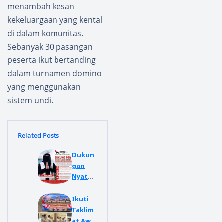
menambah kesan
kekeluargaan yang kental
di dalam komunitas.
Sebanyak 30 pasangan
peserta ikut bertanding
dalam turnamen domino
yang menggunakan
sistem undi.
Related Posts
Dukun
gan
Nyata
Pada
Celebe
Ikuti
s
Taklim
Scoote
at Awal