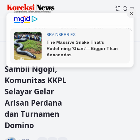
0
KOREKSI TV
EKONOMI
SOSIAL
POLITIK
Beranda
Selayar
Sambil Ngopi,
Komunitas KKPL
Selayar Gelar
Arisan Perdana
dan Turnamen
Domino
Koreksi News
1
menit baca