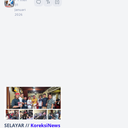
31
Januari
2026
SELAYAR //
KoreksiNews