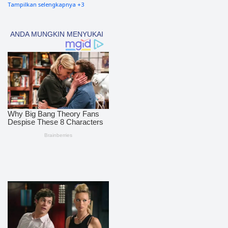
Tampilkan selengkapnya +3
nias barat
90
Tapsel
69
polres nias selatan
50