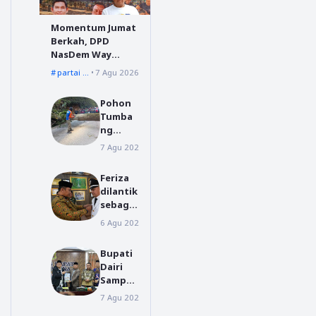
Momentum Jumat
Berkah, DPD
NasDem Way
Kanan Sediakan
partai nasdem
7 Agu 2026
Layanan Cukur
Gratis
Pohon
Tumba
ng
Menuju
7 Agu 2026
Dairi
Silahisa
bungan
Feriza
, BPBD
dilantik
Dairi
sebagai
Lakuka
Pj
n
6 Agu 2026
Daerah
Kakamp
Penang
Sumber
anan
Bupati
Rejeki,
Cepat
Dairi
Ini
Sampai
Pesan
kan
Sekda
7 Agu 2026
Daerah
Nota
Way