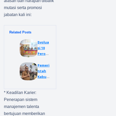
alasan dan harapan dibalik
mutasi serta promosi
jabatan kali ini:
Related Posts
Evolua
si 10
Peroge
ram
pokok
Pemeri
PKK
ntah
Bupati
Kabup
Ayu
aten
Doron
Dairi
* Keadilan Karier:
g
Gelar
Penceg
Apel
Penerapan sistem
ahan
Gabun
manajemen talenta
Stunti
gan
bertujuan memberikan