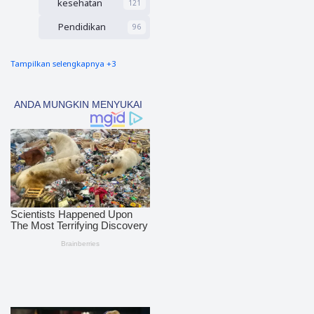
kesehatan
121
dari 30
Menit
Pendidikan
96
Tampilkan selengkapnya +3
nias barat
91
Tapsel
69
polres nias selatan
50