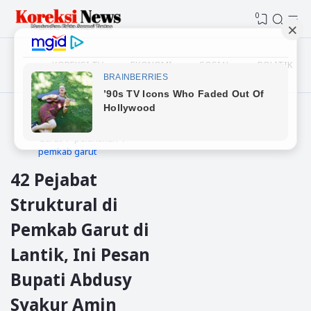
0
KOREKSI TV
EKONOMI
SOSIAL
POLITIK
Beranda
Daerah
Garut
pelantikan
pemkab garut
42 Pejabat
Struktural di
Pemkab Garut di
Lantik, Ini Pesan
Bupati Abdusy
Syakur Amin