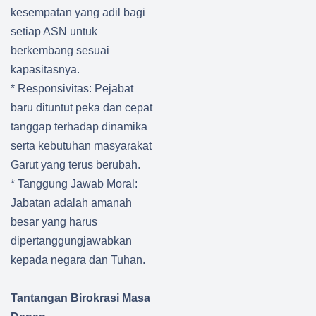
ng dan
ASN
kesempatan yang adil bagi
Pengu
Bulan
atan
setiap ASN untuk
Agustu
Ekono
s
berkembang sesuai
mi
kapasitasnya.
Masyar
* Responsivitas: Pejabat
akat
baru dituntut peka dan cepat
tanggap terhadap dinamika
serta kebutuhan masyarakat
Garut yang terus berubah.
* Tanggung Jawab Moral:
Jabatan adalah amanah
besar yang harus
dipertanggungjawabkan
kepada negara dan Tuhan.
Tantangan Birokrasi Masa