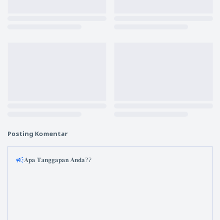
Posting Komentar
𝐀𝐩𝐚 𝐓𝐚𝐧𝐠𝐠𝐚𝐩𝐚𝐧 𝐀𝐧𝐝𝐚??