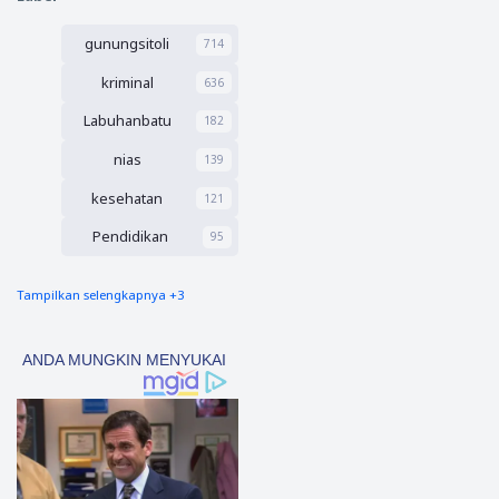
an Uji
an 2027
Sertifik
gunungsitoli
asi
714
Kompet
kriminal
636
ensi
Pengad
Labuhanbatu
182
aan
Barang
nias
139
/Jasa
kesehatan
121
Pendidikan
95
Tampilkan selengkapnya +3
nias barat
90
Tapsel
69
polres nias selatan
50