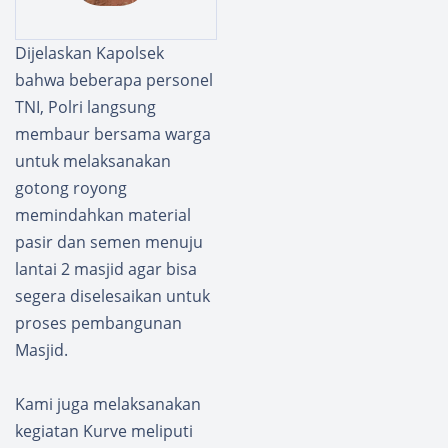
Ayu
TNI
Doron
Kepada
Dijelaskan Kapolsek
g
Masyar
bahwa beberapa personel
Penceg
akat,
ahan
Kodim
TNI, Polri langsung
Stunti
0427/
membaur bersama warga
ng dan
Wayka
untuk melaksanakan
Pengu
nan
gotong royong
atan
Bangu
Ekono
n
memindahkan material
mi
Sarana
pasir dan semen menuju
Masyar
Sumur
lantai 2 masjid agar bisa
akat
Bor
segera diselesaikan untuk
proses pembangunan
Masjid.
Kami juga melaksanakan
kegiatan Kurve meliputi