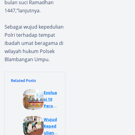
bulan suci Ramadhan
1447,”lanjutnya.
Sebagai wujud kepedulian
Polri terhadap tempat
ibadah umat beragama di
wilayah hukum Polsek
Blambangan Umpu.
Related Posts
Evolua
si 10
Peroge
ram
pokok
Wujud
PKK
Keped
Bupati
ulian