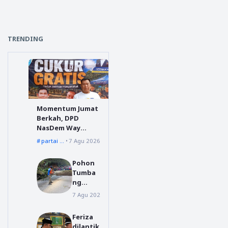
TRENDING
Momentum Jumat
Berkah, DPD
NasDem Way
Kanan Sediakan
partai nasdem
7 Agu 2026
Layanan Cukur
Gratis
Pohon
Tumba
ng
Menuju
7 Agu 2026
Dairi
Silahisa
bungan
Feriza
, BPBD
dilantik