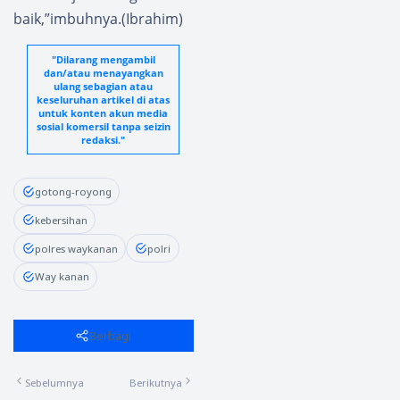
baik,”imbuhnya.(Ibrahim)
"Dilarang mengambil
dan/atau menayangkan
ulang sebagian atau
keseluruhan artikel di atas
untuk konten akun media
sosial komersil tanpa seizin
redaksi."
gotong-royong
kebersihan
polres waykanan
polri
Way kanan
Berbagi
Sebelumnya
Berikutnya