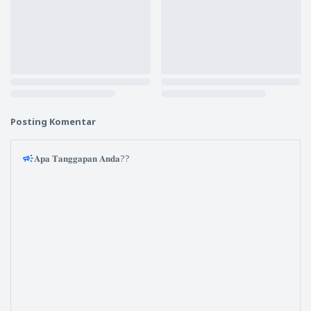
Posting Komentar
𝐀𝐩𝐚 𝐓𝐚𝐧𝐠𝐠𝐚𝐩𝐚𝐧 𝐀𝐧𝐝𝐚??