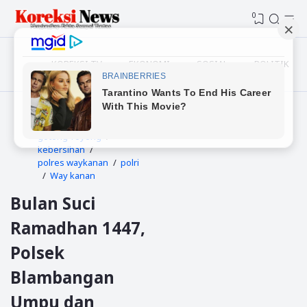
0
KOREKSI TV
EKONOMI
SOSIAL
POLITIK
Beranda
gotong-royong
kebersihan
polres waykanan
polri
Way kanan
Bulan Suci
Ramadhan 1447,
Polsek
Blambangan
Umpu dan