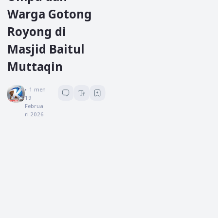
Warga Gotong
Royong di
Masjid Baitul
Muttaqin
Koreksi News
1
menit baca
19
Februa
ri 2026