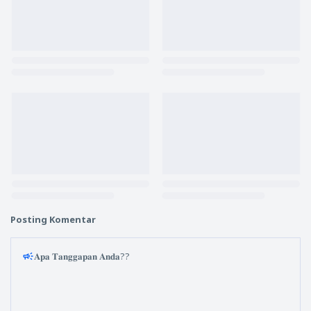
Posting Komentar
𝐀𝐩𝐚 𝐓𝐚𝐧𝐠𝐠𝐚𝐩𝐚𝐧 𝐀𝐧𝐝𝐚??