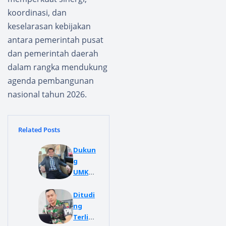
koordinasi, dan
keselarasan kebijakan
antara pemerintah pusat
dan pemerintah daerah
dalam rangka mendukung
agenda pembangunan
nasional tahun 2026.
Related Posts
Dukun
g
UMKM
Petern
akan
Ditudi
Ayam
ng
Kampu
Terliba