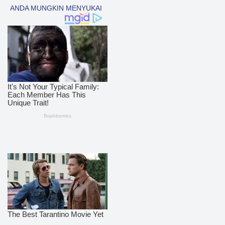
Tapsel
69
polres nias selatan
50