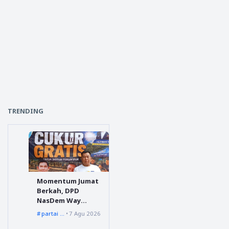
TRENDING
Momentum Jumat
Berkah, DPD
NasDem Way
Kanan Sediakan
partai nasdem
7 Agu 2026
Layanan Cukur