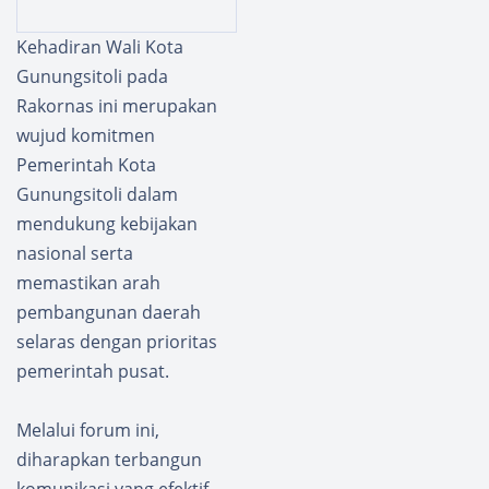
ng,
t
Bang
Penga
Kehadiran Wali Kota
YD
manan
Gunungsitoli pada
Salurk
Proyek
an
Revitali
Rakornas ini merupakan
Modal
sasi
wujud komitmen
Usaha
SMA
Pemerintah Kota
Tanpa
Unggul
Gunungsitoli dalam
Bunga
an
Kepada
Nias,
mendukung kebijakan
Falenti
Ini
nasional serta
na
Penjela
memastikan arah
Daeli
san
pembangunan daerah
Subde
selaras dengan prioritas
npom
I/2-5
pemerintah pusat.
Nias
Melalui forum ini,
diharapkan terbangun
komunikasi yang efektif