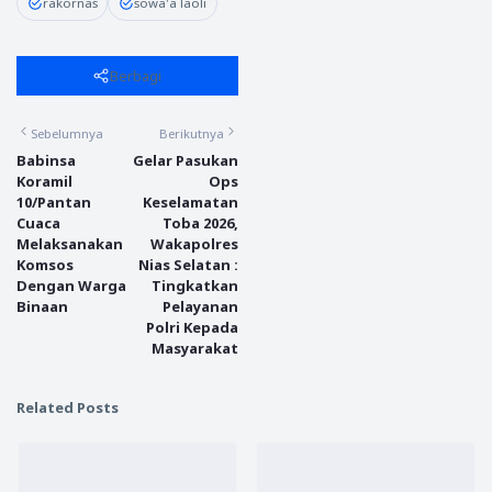
rakornas
sowa'a laoli
Berbagi
Sebelumnya
Berikutnya
Babinsa
Gelar Pasukan
Koramil
Ops
10/Pantan
Keselamatan
Cuaca
Toba 2026,
Melaksanakan
Wakapolres
Komsos
Nias Selatan :
Dengan Warga
Tingkatkan
Binaan
Pelayanan
Polri Kepada
Masyarakat
Related Posts