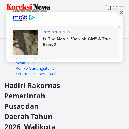
0
KOREKSI TV
EKONOMI
SOSIAL
POLITIK
Beranda
Bogor
Daerah
gunungsitoli
nasional
Pemko Gunungsitoli
rakornas
sowa'a laoli
Hadiri Rakornas
Pemerintah
Pusat dan
Daerah Tahun
2026, Walikota