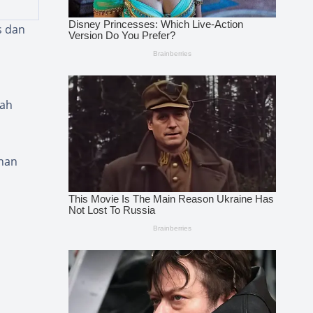
s dan
dah
anan