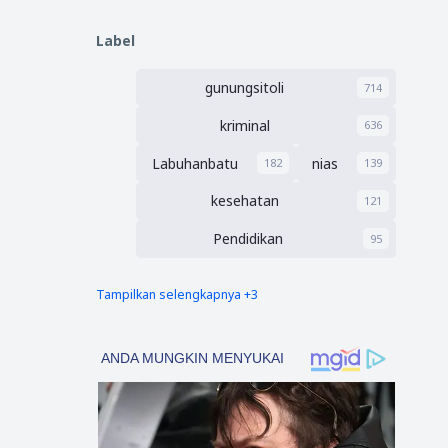
Pengadaan Barang
/Jasa
Label
gunungsitoli
714
kriminal
636
Labuhanbatu
nias
182
139
kesehatan
121
Pendidikan
95
Tampilkan selengkapnya +3
nias barat
Tapsel
90
69
polres nias selatan
50