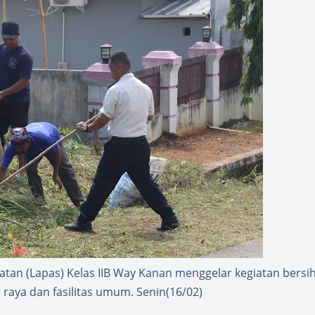
an (Lapas) Kelas IIB Way Kanan menggelar kegiatan bersih
n raya dan fasilitas umum. Senin(16/02)