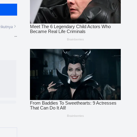
ikutnya
...