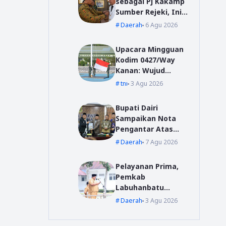
sebagai Pj Kakamp
Sumber Rejeki, Ini
Pesan Sekda Way
Daerah
6 Agu 2026
Kanan
Upacara Mingguan
Kodim 0427/Way
Kanan: Wujud
Komitmen Jaga
tni
3 Agu 2026
Disiplin dan
Profesionalisme
Bupati Dairi
Prajurit
Sampaikan Nota
Pengantar Atas
Rancangan KUA-
Daerah
7 Agu 2026
PPAS Tahun
Anggaran 2027
Pelayanan Prima,
Pemkab
Labuhanbatu
Siapkan Pelatihan
Daerah
3 Agu 2026
Uji Sertifikasi
Kompetensi