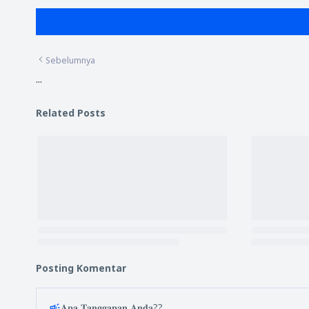
Sebelumnya
...
Related Posts
Posting Komentar
𝐀𝐩𝐚 𝐓𝐚𝐧𝐠𝐠𝐚𝐩𝐚𝐧 𝐀𝐧𝐝𝐚??