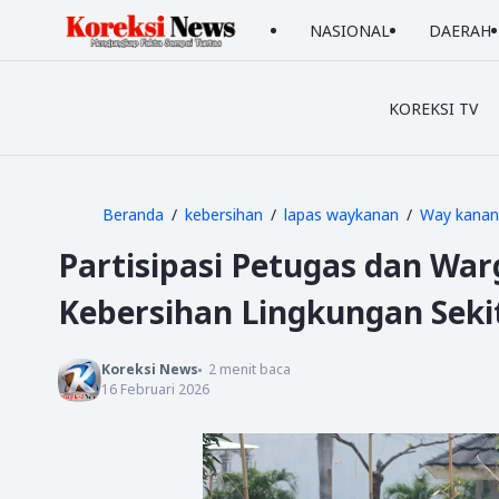
NASIONAL
DAERAH
KOREKSI TV
Beranda
kebersihan
lapas waykanan
Way kanan
Partisipasi Petugas dan Wa
Kebersihan Lingkungan Seki
Koreksi News
2
menit baca
16 Februari 2026