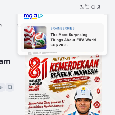
0
N
OLAHRAGA
lam