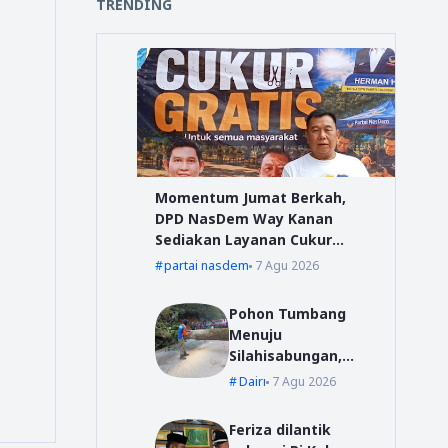
TRENDING
Momentum Jumat Berkah,
DPD NasDem Way Kanan
Sediakan Layanan Cukur
Gratis
partai nasdem
7 Agu 2026
Pohon Tumbang
Menuju
Silahisabungan,
BPBD Dairi Lakukan
Dairi
7 Agu 2026
Penanganan Cepat
Feriza dilantik