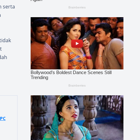
 serta
a
tidak
t
dah
DPC