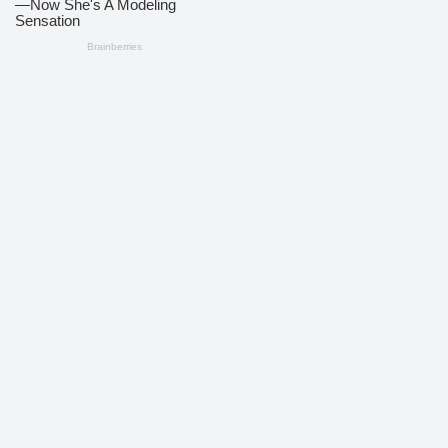
Dikelola oleh PT KoreksiNews Media Cyber
📍
Jalan Yossudarso, Kelurahan Saombo, Kota Gunungsitoli,
Sumatera Utara
📞
WhatsApp:
0822-4745-7277