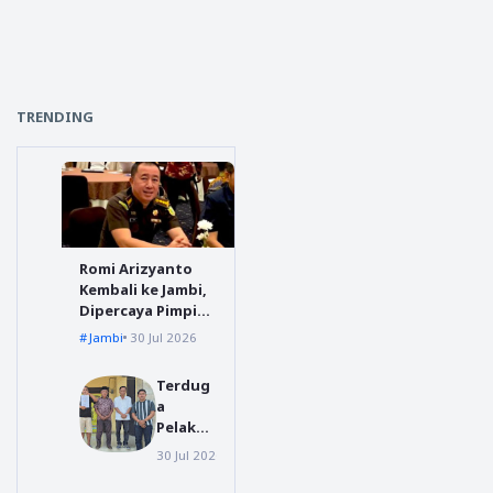
TRENDING
Romi Arizyanto
Kembali ke Jambi,
Dipercaya Pimpin
Kejari Jambi
Jambi
30 Jul 2026
Terdug
a
Pelaku
Video
30 Jul 2026
polres tanggamus
Viral
Preman