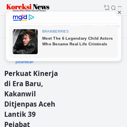
0
KOREKSI TV
EKONOMI
SOSIAL
POLITIK
Beranda
Banda aceh
Ditjenpas Aceh
pelantikan
Perkuat Kinerja
di Era Baru,
Kakanwil
Ditjenpas Aceh
Lantik 39
Pejabat