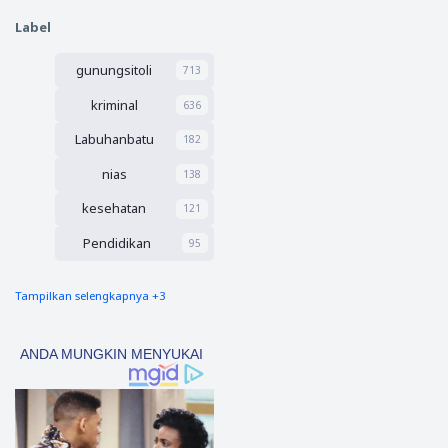
Sekreta
han
ris dan
Label
dengan
Aswir
WNA
Bendah
gunungsitoli
Kembali
713
ara
Ancam
kriminal
636
Peremp
uan
Labuhanbatu
182
Muda
Asal
nias
138
Nias
kesehatan
121
Pendidikan
95
Tampilkan selengkapnya +3
nias barat
90
Tapsel
69
polres nias selatan
50