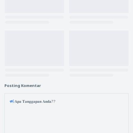
Posting Komentar
𝐀𝐩𝐚 𝐓𝐚𝐧𝐠𝐠𝐚𝐩𝐚𝐧 𝐀𝐧𝐝𝐚??