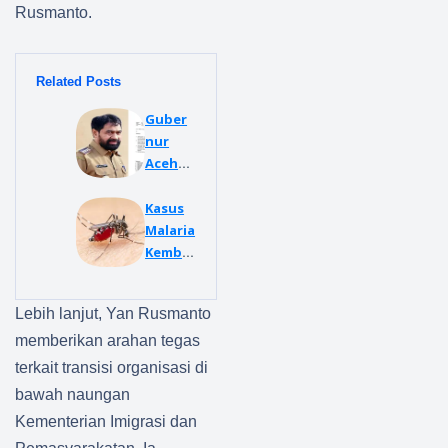
Rusmanto.
Related Posts
Guber
nur
Aceh
Surati
BKPM
Kasus
Pusat
Malaria
Minta
Kembal
PT.
i di
MSB II
Temuk
Lebih lanjut, Yan Rusmanto
Bersam
an di
a II
Tiga
memberikan arahan tegas
(MSB)
Kecam
terkait transisi organisasi di
Subulu
atan
bawah naungan
ssalam
Aceh
Kementerian Imigrasi dan
ditutu
Singkil