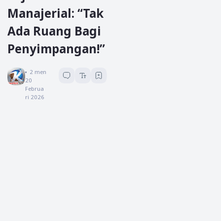
Manajerial: “Tak
Ada Ruang Bagi
Penyimpangan!”
Koreksi News
2
menit baca
20
Februa
ri 2026