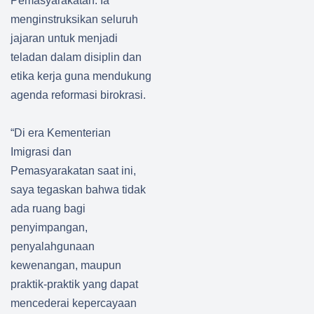
p. Ini
Pemasyarakatan. Ia
Sebab
menginstruksikan seluruh
nya
jajaran untuk menjadi
teladan dalam disiplin dan
etika kerja guna mendukung
agenda reformasi birokrasi.
“Di era Kementerian
Imigrasi dan
Pemasyarakatan saat ini,
saya tegaskan bahwa tidak
ada ruang bagi
penyimpangan,
penyalahgunaan
kewenangan, maupun
praktik-praktik yang dapat
mencederai kepercayaan