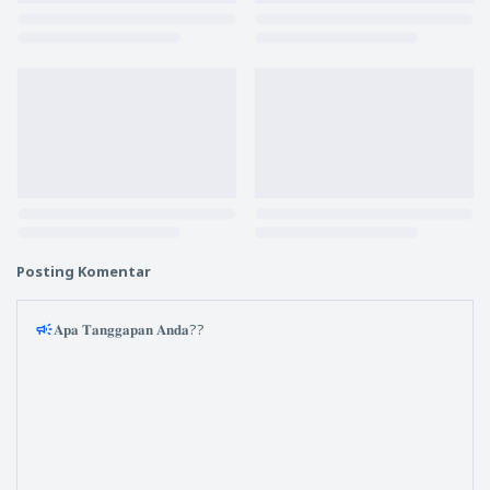
Posting Komentar
𝐀𝐩𝐚 𝐓𝐚𝐧𝐠𝐠𝐚𝐩𝐚𝐧 𝐀𝐧𝐝𝐚??