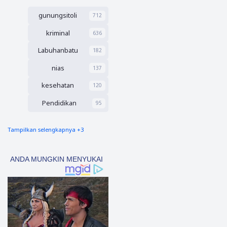
Aswir
WNA
Bendah
gunungsitoli
Kembali
712
ara
Ancam
kriminal
636
Peremp
uan
Labuhanbatu
182
Muda
Asal
nias
137
Nias
kesehatan
120
Pendidikan
95
Tampilkan selengkapnya +3
nias barat
90
Tapsel
69
polres nias selatan
50