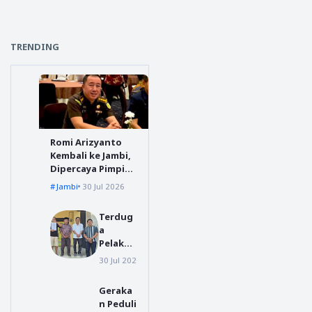
TRENDING
Romi Arizyanto
Kembali ke Jambi,
Dipercaya Pimpin
Kejari Jambi
Jambi
30 Jul 2026
Terdug
a
Pelaku
Video
30 Jul 2026
polres tanggamus
Viral
Preman
Geraka
isme di
n Peduli
Jalur