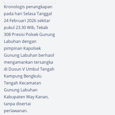
Lantas
Polsek
Kronologis penangkapan
Polres
Way
pada hari Selasa Tanggal
Way
Tuba
Kanan
Intensi
24 Februari 2026 sekitar
Gelar
fkan
pukul 23.30 Wib, Tekab
Patroli
Patroli
308 Presisi Polsek Gunung
Blue
di
Labuhan dengan
Light
Stasiu
n
pimpinan Kapolsek
Kereta
Gunung Labuhan berhasil
Api
mengamankan tersangka
di Dusun V Umbul Tengah
Kampung Bengkulu
Tengah Kecamatan
Gunung Labuhan
Kabupaten Way Kanan,
tanpa disertai
perlawanan.