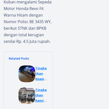
Koban mengalami Sepeda
Motor Honda Revo Fit
Warna Hitam dengan
Nomor Polisi: BE 3435 WY,
berikut STNK dan BPKB
dengan total kerugian
senilai Rp. 4.5 Juta rupiah.
Related Posts
Tingka
tkan
Keama
nan
dan
Tingka
Kesela
tkan
matan,
Kamtib
Sat
mas,