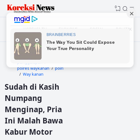
0
KOREKSI TV
EKONOMI
SOSIAL
POLITIK
Beranda
kriminal
penggelapan
polres waykanan
polri
Way kanan
Sudah di Kasih
Numpang
Menginap, Pria
Ini Malah Bawa
Kabur Motor