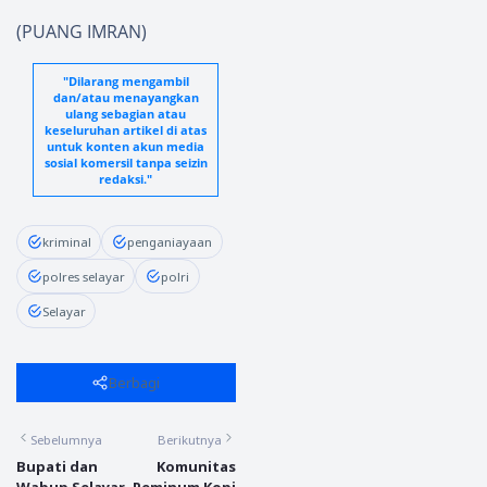
(PUANG IMRAN)
"Dilarang mengambil
dan/atau menayangkan
ulang sebagian atau
keseluruhan artikel di atas
untuk konten akun media
sosial komersil tanpa seizin
redaksi."
kriminal
penganiayaan
polres selayar
polri
Selayar
Berbagi
Sebelumnya
Berikutnya
Bupati dan
Komunitas
Wabup Selayar
Peminum Kopi