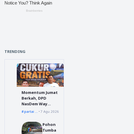
TRENDING
Momentum Jumat
Berkah, DPD
NasDem Way
Kanan Sediakan
partai nasdem
7 Agu 2026
Layanan Cukur
Gratis
Pohon
Tumba