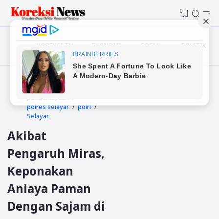
0
KOREKSI TV
EKONOMI
SOSIAL
POLITIK
Beranda
kriminal
penganiayaan
polres selayar
polri
Selayar
Akibat
Pengaruh Miras,
Keponakan
Aniaya Paman
Dengan Sajam di