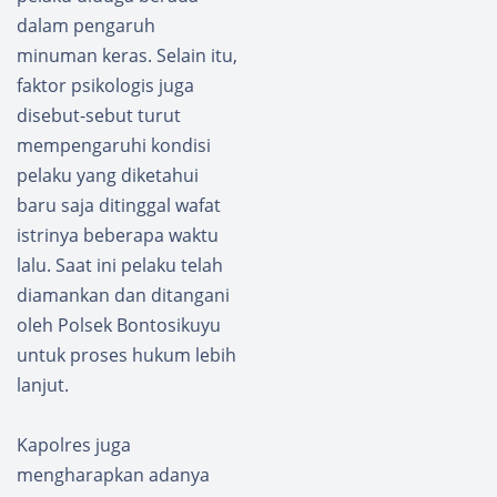
Bagika
n Air
dalam pengaruh
n
Minum
minuman keras. Selain itu,
Bender
dan
faktor psikologis juga
a
Makan
disebut-sebut turut
Merah
an
Putih
Sambu
mempengaruhi kondisi
Gratis
t
pelaku yang diketahui
ke
Warga
baru saja ditinggal wafat
Penge
Bumi
istrinya beberapa waktu
ndara
Harjo
lalu. Saat ini pelaku telah
diamankan dan ditangani
oleh Polsek Bontosikuyu
untuk proses hukum lebih
lanjut.
Kapolres juga
mengharapkan adanya