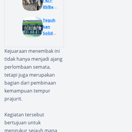
l 427-
05/Banj
it Gelar
Karya
Teguh
Bhakti
kan
Bersam
Solidar
a
itas
Ratusa
TNI-
Kejuaraan menembak ini
n
Polri,
tidak hanya menjadi ajang
Warga
Kapolr
Timbul
es
perlombaan semata,
Jalan
AKBP
tetapi juga merupakan
Berlub
Didik
bagian dari pembinaan
ang di
Kurnia
kemampuan tempur
Reban
nto
g
Bersila
prajurit.
Tinggi
turah
mi di
Kegiatan tersebut
Kodim
bertujuan untuk
0427
mengukur sejauh mana
Way