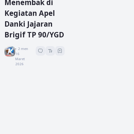
Menembak di
Kegiatan Apel
Danki Jajaran
Brigif TP 90/YGD
Koreksi News
2
menit baca
16
Maret
2026