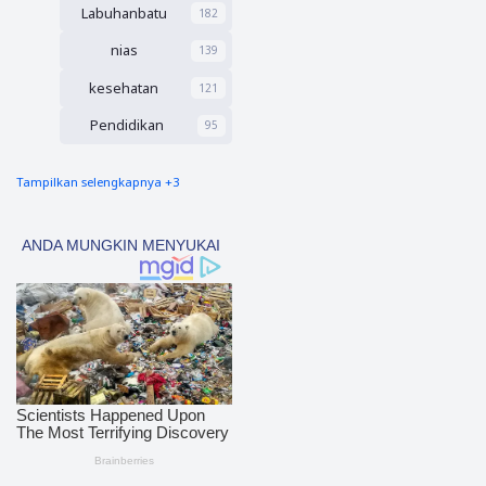
Labuhanbatu
182
nias
139
kesehatan
121
Pendidikan
95
Tampilkan selengkapnya +3
nias barat
90
Tapsel
69
polres nias selatan
50