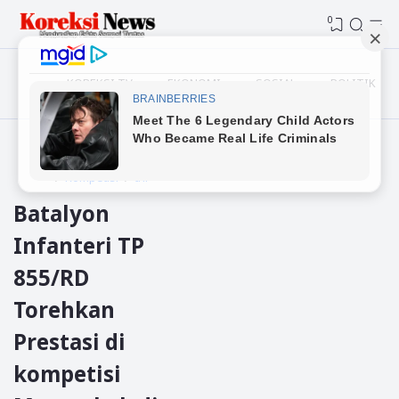
0
KOREKSI TV
EKONOMI
SOSIAL
POLITIK
Beranda
Aceh Tengah
Kompetisi
tni
Batalyon
Infanteri TP
855/RD
Torehkan
Prestasi di
kompetisi