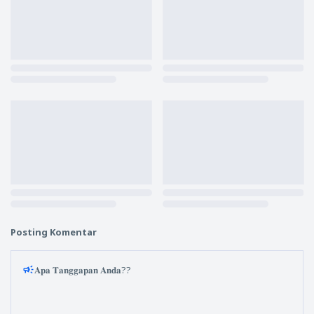
Posting Komentar
𝐀𝐩𝐚 𝐓𝐚𝐧𝐠𝐠𝐚𝐩𝐚𝐧 𝐀𝐧𝐝𝐚??