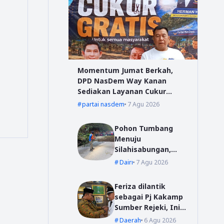
Momentum Jumat Berkah,
DPD NasDem Way Kanan
Sediakan Layanan Cukur
Gratis
partai nasdem
7 Agu 2026
Pohon Tumbang
Menuju
Silahisabungan,
BPBD Dairi Lakukan
Dairi
7 Agu 2026
Penanganan Cepat
Feriza dilantik
sebagai Pj Kakamp
Sumber Rejeki, Ini
Pesan Sekda Way
Daerah
6 Agu 2026