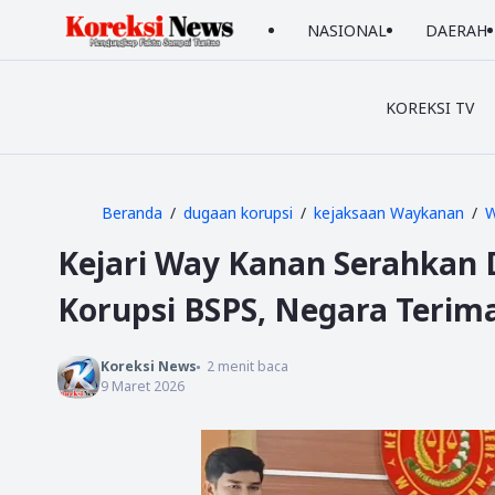
NASIONAL
DAERAH
KOREKSI TV
Beranda
dugaan korupsi
kejaksaan Waykanan
W
Kejari Way Kanan Serahkan
Korupsi BSPS, Negara Terim
Koreksi News
2
menit baca
9 Maret 2026