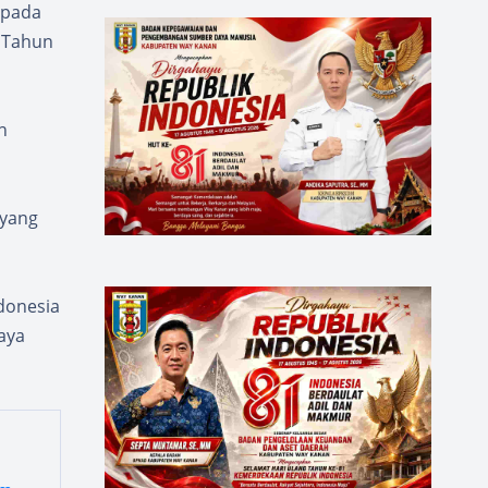
 pada
 Tahun
n
 yang
donesia
aya