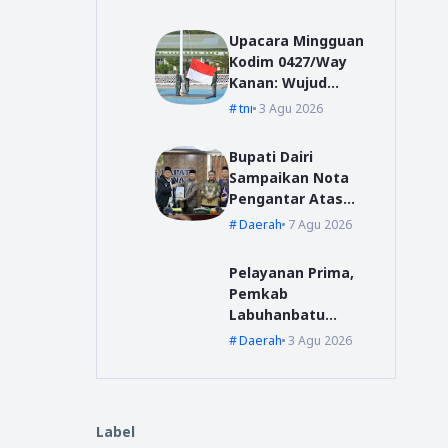
Kanan
Upacara Mingguan
Kodim 0427/Way
Kanan: Wujud
Komitmen Jaga
tni
3 Agu 2026
Disiplin dan
Profesionalisme
Bupati Dairi
Prajurit
Sampaikan Nota
Pengantar Atas
Rancangan KUA-
Daerah
7 Agu 2026
PPAS Tahun
Anggaran 2027
Pelayanan Prima,
Pemkab
Labuhanbatu
Siapkan Pelatihan
Daerah
3 Agu 2026
Uji Sertifikasi
Kompetensi
Pengadaan Barang
/Jasa
Label