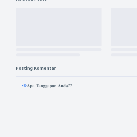
Posting Komentar
𝐀𝐩𝐚 𝐓𝐚𝐧𝐠𝐠𝐚𝐩𝐚𝐧 𝐀𝐧𝐝𝐚??