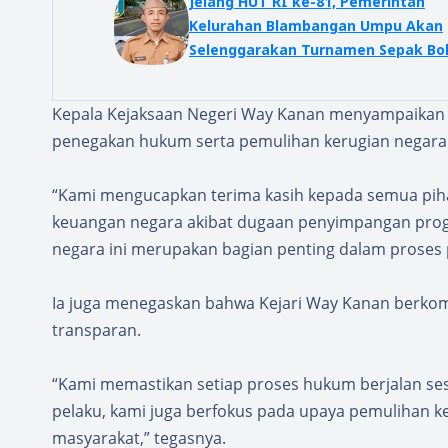
Jelang HUT RI ke-81, Pemerintah
Kelurahan Blambangan Umpu Akan
Selenggarakan Turnamen Sepak Bo
Antar Lingkungan
Kepala Kejaksaan Negeri Way Kanan menyampaikan a
penegakan hukum serta pemulihan kerugian negara 
“Kami mengucapkan terima kasih kepada semua piha
keuangan negara akibat dugaan penyimpangan pro
negara ini merupakan bagian penting dalam proses
Ia juga menegaskan bahwa Kejari Way Kanan berkom
transparan.
“Kami memastikan setiap proses hukum berjalan se
pelaku, kami juga berfokus pada upaya pemulihan k
masyarakat,” tegasnya.