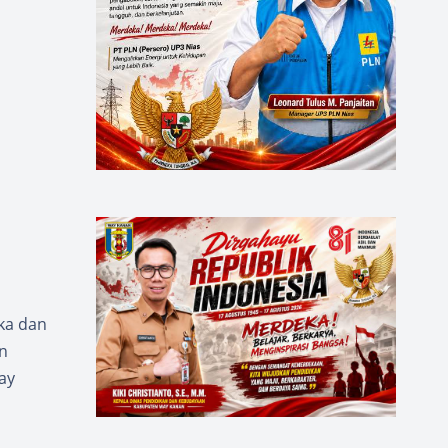
ka dan
n
ay