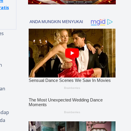
em
atis
es
n
dan
adap
ada