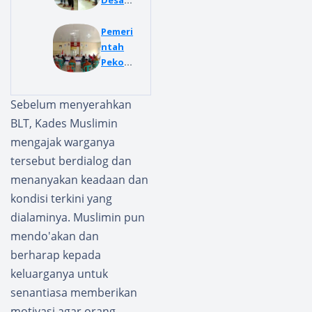
Desa
Suka
Damai
Pemeri
Salurk
ntah
an BLT
Pekon
Tahap
Atar
II
Kuwau
Sebelum menyerahkan
Bulan
Salurk
BLT, Kades Muslimin
April -
an BLT
Juni
Dana
mengajak warganya
2024
Desa
tersebut berdialog dan
Tahap
menanyakan keadaan dan
Akhir
kondisi terkini yang
Kepada
22 KPM
dialaminya. Muslimin pun
mendo'akan dan
berharap kepada
keluarganya untuk
senantiasa memberikan
motivasi agar orang