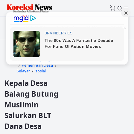
0
KOREKSI TV
EKONOMI
SOSIAL
POLITIK
Beranda
Bantuan Langsung Tunai
Pemerintah Desa
Selayar
sosial
Kepala Desa
Balang Butung
Muslimin
Salurkan BLT
Dana Desa