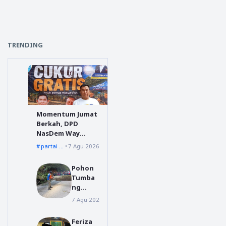
TRENDING
Momentum Jumat
Berkah, DPD
NasDem Way
Kanan Sediakan
partai nasdem
7 Agu 2026
Layanan Cukur
Gratis
Pohon
Tumba
ng
Menuju
7 Agu 2026
Dairi
Silahisa
bungan
Feriza
, BPBD