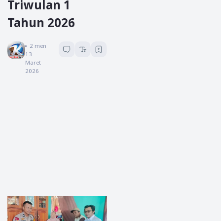
Triwulan 1
Tahun 2026
Koreksi News
2
menit baca
13
Maret
2026