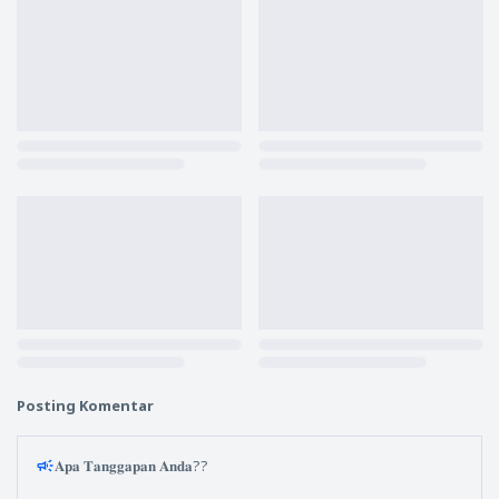
Posting Komentar
𝐀𝐩𝐚 𝐓𝐚𝐧𝐠𝐠𝐚𝐩𝐚𝐧 𝐀𝐧𝐝𝐚??