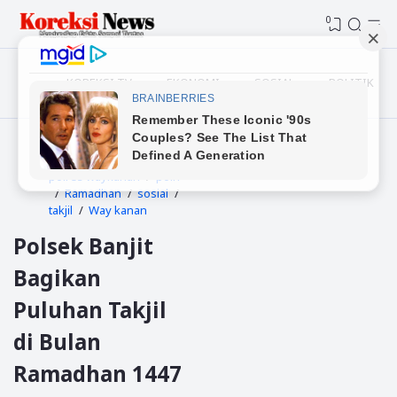
0
KOREKSI TV
EKONOMI
SOSIAL
POLITIK
Beranda
polres waykanan
polri
Ramadhan
sosial
takjil
Way kanan
Polsek Banjit
Bagikan
Puluhan Takjil
di Bulan
Ramadhan 1447