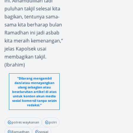
ini. Alhamdulillah tadi
Jampea
terus
puluhan takjil selesai kita
Berlanj
ut
bagikan, tentunya sama-
sama kita berharap bulan
Ramadhan ini jadi asbab
kita meraih kemenangan,”
jelas Kapolsek usai
membagikan takjil.
(Ibrahim)
"Dilarang mengambil
dan/atau menayangkan
ulang sebagian atau
keseluruhan artikel di atas
untuk konten akun media
sosial komersil tanpa seizin
redaksi."
polres waykanan
polri
Ramadhan
sosial