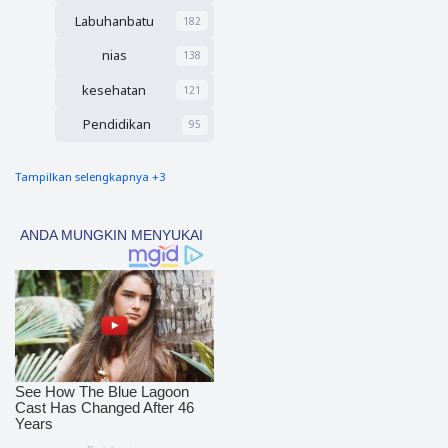
uan
Labuhanbatu
182
Muda
Asal
nias
138
Nias
kesehatan
121
Pendidikan
95
Tampilkan selengkapnya +3
nias barat
90
Tapsel
69
polres nias selatan
50