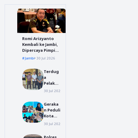
Romi Arizyanto
Kembali ke Jambi,
Dipercaya Pimpin
Kejari Jambi
Jambi
30 Jul 2026
Terdug
a
Pelaku
Video
30 Jul 2026
polres tanggamus
Viral
Preman
Geraka
isme di
n Peduli
Jalur
Kota
Suoh
Gunun
Datang
30 Jul 2026
gunungsitoli
gsitoli
i Polsek
Bergera
Wonos
Polres