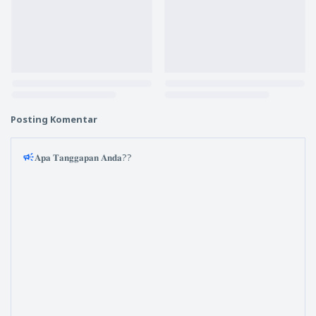
Posting Komentar
𝐀𝐩𝐚 𝐓𝐚𝐧𝐠𝐠𝐚𝐩𝐚𝐧 𝐀𝐧𝐝𝐚??