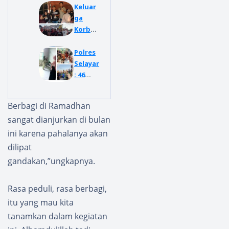
Keluar
ga
Korban
KLM
NURUL
Polres
SALSA
Selayar
Masih
: 46
Menan
Penum
ti, PSI
pang
Berbagi di Ramadhan
Selayar
KLM
sangat dianjurkan di bulan
Hadir
Nurul
denga
Salsa
ini karena pahalanya akan
n
Berhas
dilipat
Bantua
il
gandakan,”ungkapnya.
n
Disela
Keman
matka
usiaan
n,
Rasa peduli, rasa berbagi,
di
Pencari
itu yang mau kita
Pelabu
an
tanamkan dalam kegiatan
han
Korban