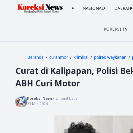
NASIONAL
DAERAH
KOREKSI TV
Beranda
curanmor
kriminal
polres waykanan
Curat di Kalipapan, Polisi 
ABH Curi Motor
Koreksi News
2
menit baca
23 Mei 2026