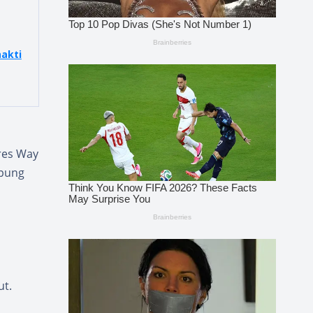
akti
lres Way
mpung
ut.