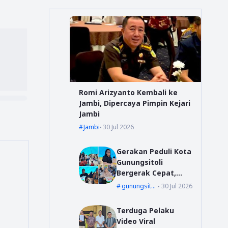
Romi Arizyanto Kembali ke
Jambi, Dipercaya Pimpin Kejari
Jambi
Jambi
30 Jul 2026
Gerakan Peduli Kota
Gunungsitoli
Bergerak Cepat,
Bang YD Salurkan
gunungsitoli
30 Jul 2026
Tali Kasih untuk
Korban Kebakaran
Terduga Pelaku
di Desa Mudk
Video Viral