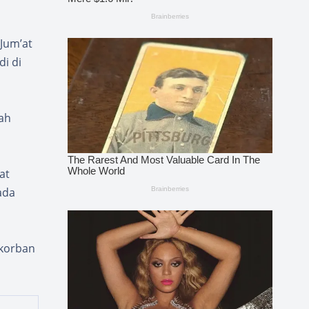
Jum’at
di di
mah
at
ada
 korban