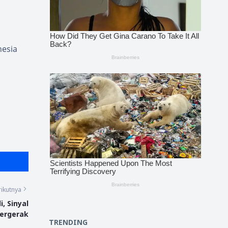
h
nesia
ikutnya
, Sinyal
ergerak
TRENDING