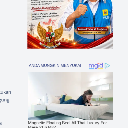
kukan
gung
ya