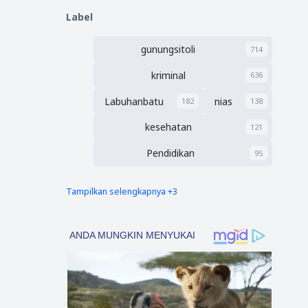
/Jasa
Label
gunungsitoli
714
kriminal
636
Labuhanbatu
nias
182
138
kesehatan
121
Pendidikan
95
Tampilkan selengkapnya +3
nias barat
Tapsel
90
69
polres nias selatan
50