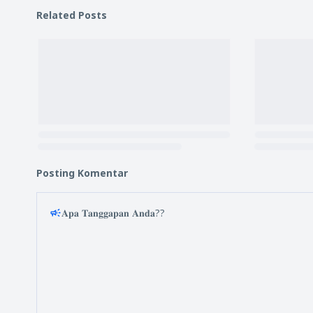
Related Posts
Posting Komentar
𝐀𝐩𝐚 𝐓𝐚𝐧𝐠𝐠𝐚𝐩𝐚𝐧 𝐀𝐧𝐝𝐚??