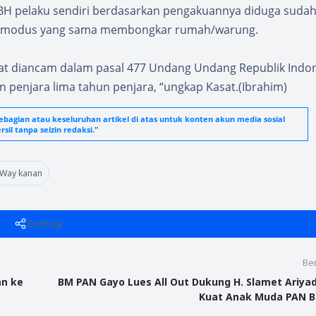
BH pelaku sendiri berdasarkan pengakuannya diduga suda
gan modus yang sama membongkar rumah/warung.
pat diancam dalam pasal 477 Undang Undang Republik Indo
penjara lima tahun penjara, “ungkap Kasat.(Ibrahim)
agian atau keseluruhan artikel di atas untuk konten akun media sosial
sil tanpa seizin redaksi."
Way kanan
Berbagi
Ber
an ke
BM PAN Gayo Lues All Out Dukung H. Slamet Ariyadi
Kuat Anak Muda PAN B