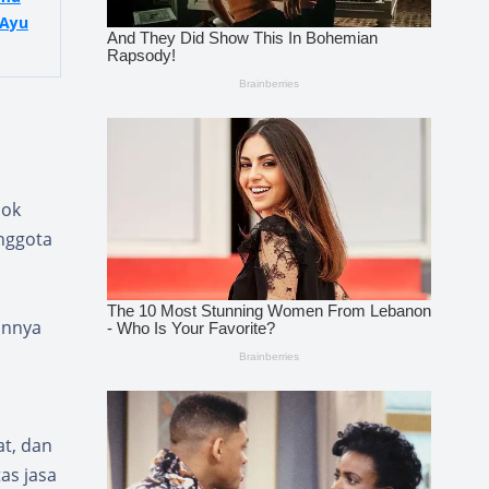
 Ayu
sok
nggota
annya
at, dan
as jasa