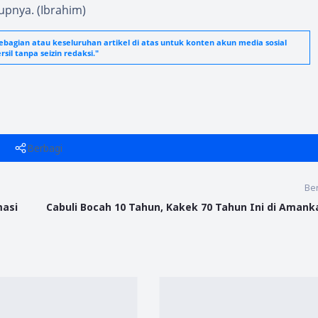
upnya. (Ibrahim)
agian atau keseluruhan artikel di atas untuk konten akun media sosial
sil tanpa seizin redaksi."
Berbagi
Ber
masi
Cabuli Bocah 10 Tahun, Kakek 70 Tahun Ini di Amanka