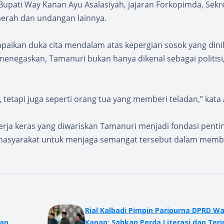
upati Way Kanan Ayu Asalasiyah, jajaran Forkopimda, Sekre
daerah dan undangan lainnya.
aikan duka cita mendalam atas kepergian sosok yang dini
enegaskan, Tamanuri bukan hanya dikenal sebagai politisi,
tetapi juga seperti orang tua yang memberi teladan,” kata 
kerja keras yang diwariskan Tamanuri menjadi fondasi penti
en masyarakat untuk menjaga semangat tersebut dalam mem
Rial Kalbadi Pimpin Paripurna DPRD W
gan
Kanan: Sahkan Perda Literasi dan Ter