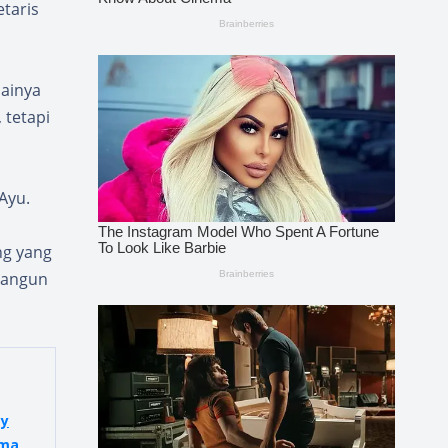
taris
lainya
 tetapi
Ayu.
ng yang
bangun
ay
ima