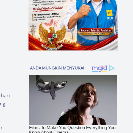
hari
ung
ar