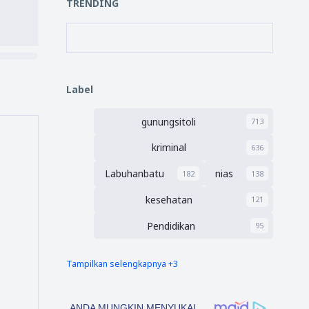
TRENDING
Label
gunungsitoli
713
kriminal
636
Labuhanbatu
nias
182
138
kesehatan
121
Pendidikan
95
Tampilkan selengkapnya +3
nias barat
Tapsel
90
69
polres nias selatan
50