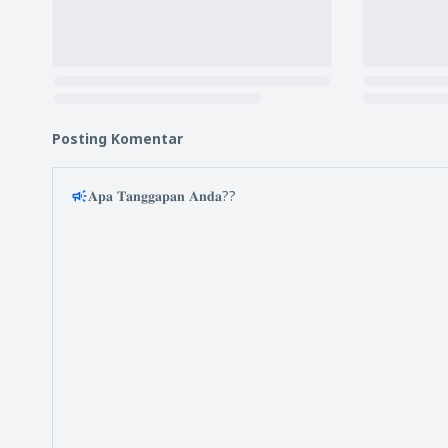
Posting Komentar
𝐀𝐩𝐚 𝐓𝐚𝐧𝐠𝐠𝐚𝐩𝐚𝐧 𝐀𝐧𝐝𝐚??