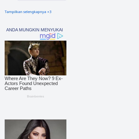
Tampilkan selengkapnya +3
nias barat
90
Tapsel
69
polres nias selatan
50