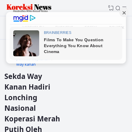
0
KOREKSI TV
EKONOMI
SOSIAL
POLITIK
Beranda
Daerah
pemkab waykanan
Way kanan
Sekda Way
Kanan Hadiri
Lonching
Nasional
Koperasi Merah
Putih Oleh