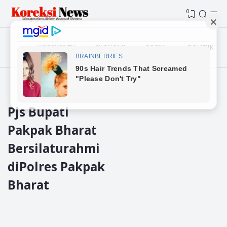
0
KOREKSI TV
EKONOMI
SOSIAL
POLITIK
Beranda
Pakpak Bharat
Pjs Bupati
Pakpak Bharat
Bersilaturahmi
diPolres Pakpak
Bharat