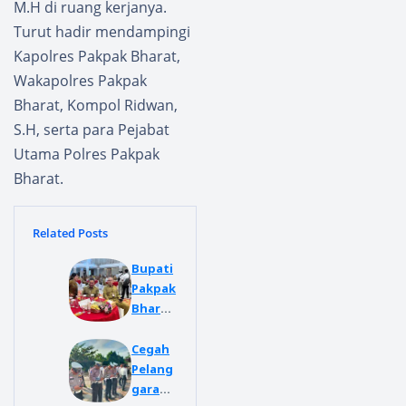
M.H di ruang kerjanya.
Turut hadir mendampingi
Kapolres Pakpak Bharat,
Wakapolres Pakpak
Bharat, Kompol Ridwan,
S.H, serta para Pejabat
Utama Polres Pakpak
Bharat.
Related Posts
Bupati
Pakpak
Bharat
Hadiri
Pelepa
Cegah
san
Pelang
Purna
garan