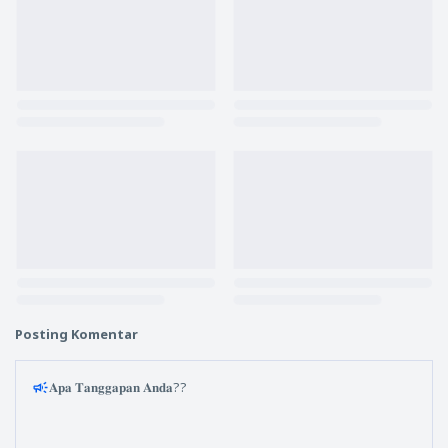
Posting Komentar
𝐀𝐩𝐚 𝐓𝐚𝐧𝐠𝐠𝐚𝐩𝐚𝐧 𝐀𝐧𝐝𝐚??