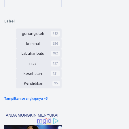
Berked
Farada
ok
Jabat
Pernika
Sekreta
han
ris dan
Label
dengan
Aswir
WNA
Bendah
gunungsitoli
Kembali
713
ara
Ancam
kriminal
636
Peremp
uan
Labuhanbatu
182
Muda
Asal
nias
137
Nias
kesehatan
121
Pendidikan
95
Tampilkan selengkapnya +3
nias barat
90
Tapsel
69
polres nias selatan
50