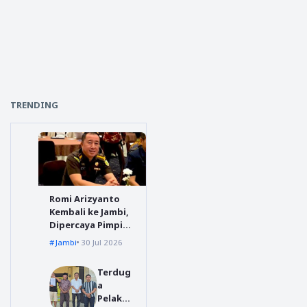
TRENDING
Romi Arizyanto
Kembali ke Jambi,
Dipercaya Pimpin
Kejari Jambi
Jambi
30 Jul 2026
Terdug
a
Pelaku