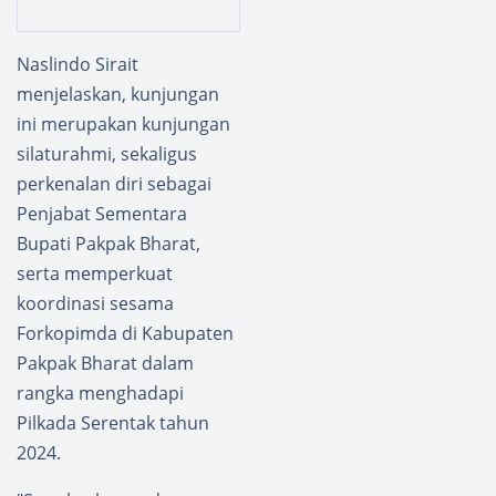
Tugas
Siprop
Sekret
am
aris
Polres
Naslindo Sirait
Daerah
Pakpak
menjelaskan, kunjungan
Sumut.
Bharat
ini merupakan kunjungan
Arief S.
Cek
Trinug
Handp
silaturahmi, sekaligus
roho
hone
perkenalan diri sebagai
Person
Penjabat Sementara
il
Bupati Pakpak Bharat,
serta memperkuat
koordinasi sesama
Forkopimda di Kabupaten
Pakpak Bharat dalam
rangka menghadapi
Pilkada Serentak tahun
2024.