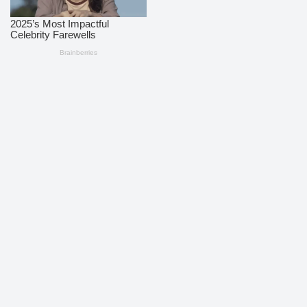
Dikelola oleh PT KoreksiNews Media Cyber