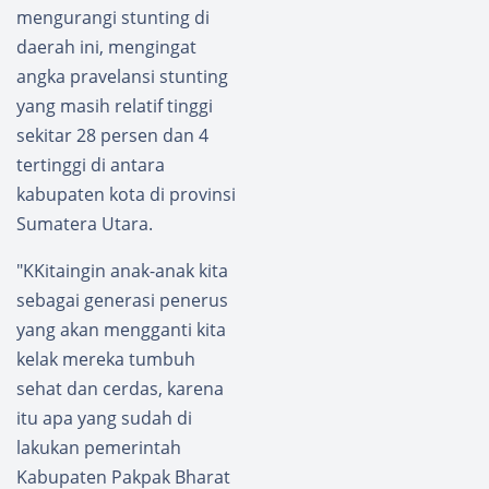
Swase
ng Sari
mengurangi stunting di
mbada
Dukun
daerah ini, mengingat
Panga
g
n
Ketaha
angka pravelansi stunting
Polres
nan
yang masih relatif tinggi
Pakpak
Panga
sekitar 28 persen dan 4
Bharat
n
tertinggi di antara
kabupaten kota di provinsi
Sumatera Utara.
"KKitaingin anak-anak kita
sebagai generasi penerus
yang akan mengganti kita
kelak mereka tumbuh
sehat dan cerdas, karena
itu apa yang sudah di
lakukan pemerintah
Kabupaten Pakpak Bharat