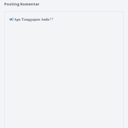
Posting Komentar
𝐀𝐩𝐚 𝐓𝐚𝐧𝐠𝐠𝐚𝐩𝐚𝐧 𝐀𝐧𝐝𝐚??