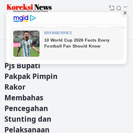
0
KOREKSI TV
EKONOMI
SOSIAL
POLITIK
Beranda
Pakpak Bharat
Pjs Bupati
Pakpak Pimpin
Rakor
Membahas
Pencegahan
Stunting dan
Pelaksanaan