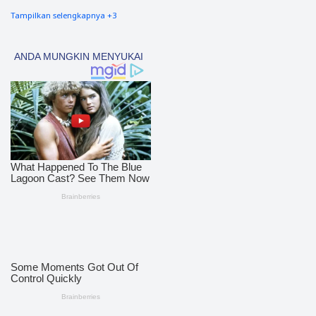
Tampilkan selengkapnya +3
nias barat
90
Tapsel
69
polres nias selatan
50