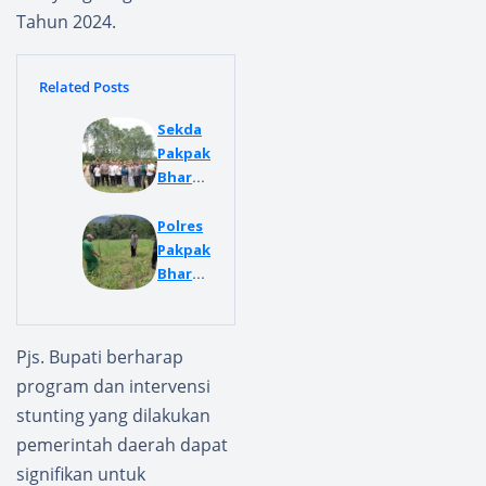
Tahun 2024.
Related Posts
Sekda
Pakpak
Bharat
Jalan
Berutu
Polres
Hadiri
Pakpak
Giat
Bharat
Panen
Tinjau
Raya
Perkem
Jagung
banga
Pjs. Bupati berharap
Tahap
n Bibit
program dan intervensi
I pada
Jagung
stunting yang dilakukan
Gugus
Di
Tugas
Lahan
pemerintah daerah dapat
Polri
Tumpa
signifikan untuk