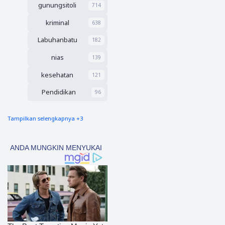
gunungsitoli
Berhasi
714
l
kriminal
638
Dijinak
kan
Labuhanbatu
182
Petuga
s dalam
nias
139
Waktu
kurang
kesehatan
121
dari 30
Menit
Pendidikan
96
Tampilkan selengkapnya +3
nias barat
91
Tapsel
69
polres nias selatan
50