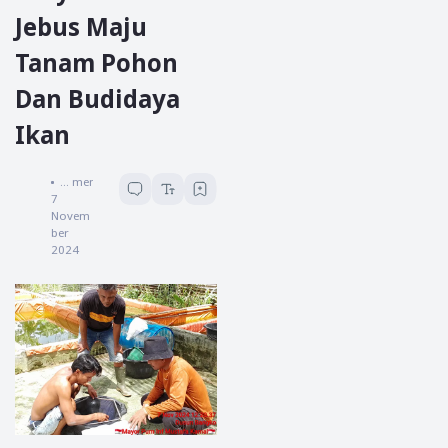
Jebus Maju
Tanam Pohon
Dan Budidaya
Ikan
Koreksi News
...
menit baca
7
Novem
ber
2024