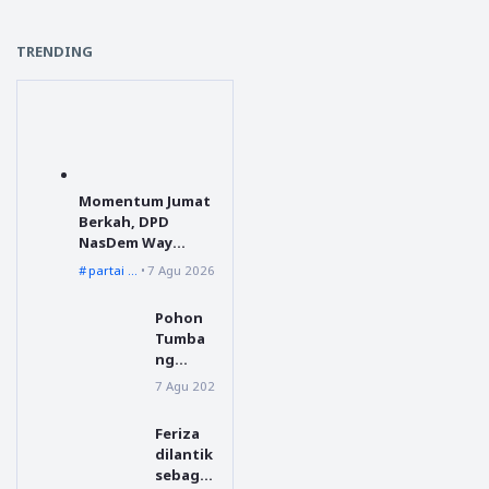
TRENDING
Momentum Jumat
Berkah, DPD
NasDem Way
Kanan Sediakan
partai nasdem
7 Agu 2026
Layanan Cukur
Gratis
Pohon
Tumba
ng
Menuju
7 Agu 2026
Dairi
Silahisa
bungan
Feriza
, BPBD
dilantik
Dairi
sebagai
Lakuka