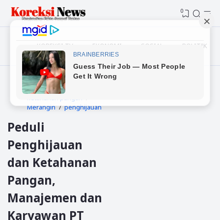
0
KOREKSI TV
EKONOMI
SOSIAL
POLITIK
Beranda
Kepedulian
ketahanan pangan
Merangin
penghijauan
Peduli
Penghijauan
dan Ketahanan
Pangan,
Manajemen dan
Karyawan PT