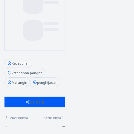
Kepedulian
ketahanan pangan
Merangin
penghijauan
Berbagi
Sebelumnya
Berikutnya
...
...