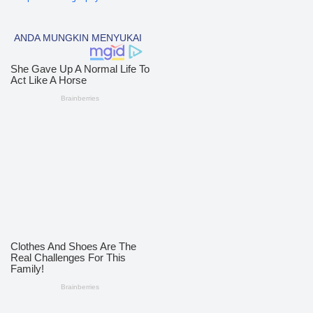
nias barat
90
Tapsel
69
polres nias selatan
50