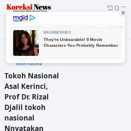
0
KOREKSI TV
EKONOMI
SOSIAL
POLITIK
Beranda
kerinci
Pilkada
politik
tokoh nasional
Tokoh Nasional
Asal Kerinci,
Prof Dr. Rizal
Djalil tokoh
nasional
Nnyatakan