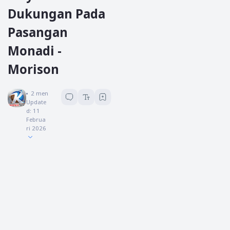
Dukungan Pada
Pasangan
Monadi -
Morison
Koreksi News
2
menit baca
Update
d:
11
Februa
ri 2026