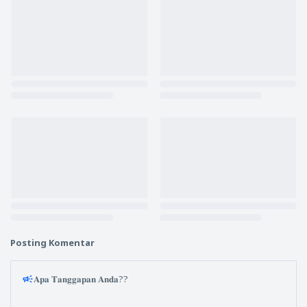
Posting Komentar
𝐀𝐩𝐚 𝐓𝐚𝐧𝐠𝐠𝐚𝐩𝐚𝐧 𝐀𝐧𝐝𝐚??