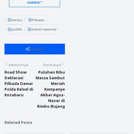
redaksi."
kerinci
Pilkada
politik
tokoh nasional
Berbagi
Sebelumnya
Berikutnya
Road Show
Puluhan Ribu
Deklarasi
Massa Sambut
Pilkada Damai
Meriah
Polda Kalsel di
Kampanye
Kotabaru
Akbar Agus-
Nazar di
Rimbo Bujang
Related Posts