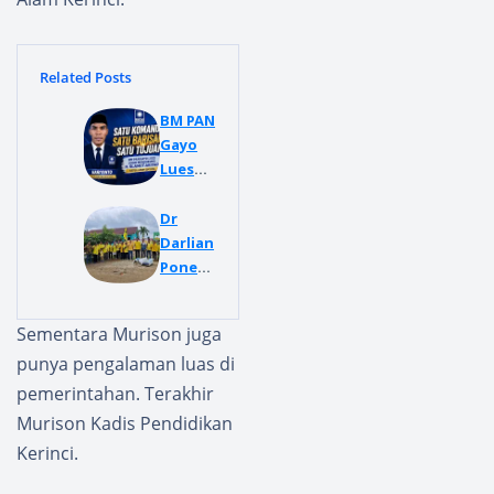
Related Posts
BM PAN
Gayo
Lues
All Out
Dukun
Dr
g H.
Darlian
Slamet
Pone
Ariyadi
Buka
, Sinyal
Musca
Sementara Murison juga
Kuat
m
punya pengalaman luas di
Anak
Pimpin
Muda
an
pemerintahan. Terakhir
PAN
Kecam
Murison Kadis Pendidikan
Berger
atan
Kerinci.
ak
Partai
Golkar