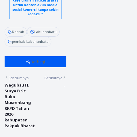
keseluruhan artikel di atas
untuk konten akun media
sosial komersil tanpa seizin
redaksi."
Daerah
Labuhanbatu
pemkab Labuhanbatu
Berbagi
Sebelumnya
Berikutnya
Wagubsu H.
...
Surya B.Sc
Buka
Musrenbang
RKPD Tahun
2026
kabupaten
Pakpak Bharat