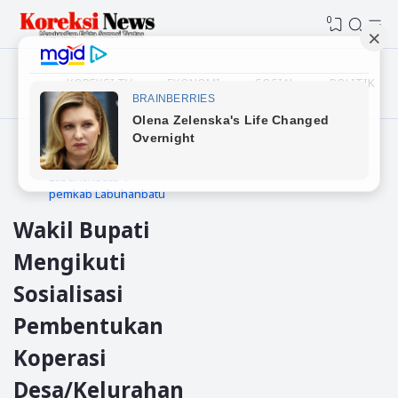
0
KOREKSI TV
EKONOMI
SOSIAL
POLITIK
Beranda
Daerah
Labuhanbatu
pemkab Labuhanbatu
Wakil Bupati
Mengikuti
Sosialisasi
Pembentukan
Koperasi
Desa/Kelurahan