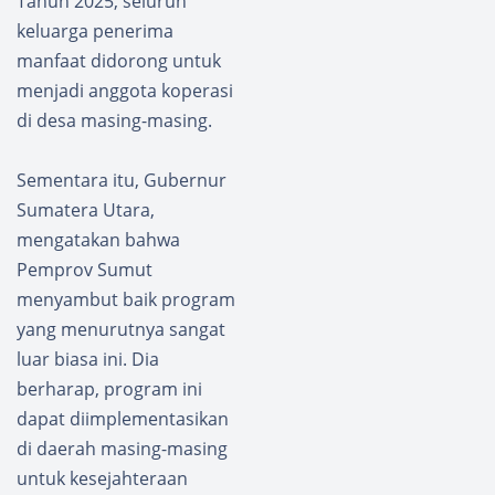
Tahun 2025, seluruh
Tungg
Peruba
u
han
keluarga penerima
Kajian
Regula
manfaat didorong untuk
si
menjadi anggota koperasi
Melalui
di desa masing-masing.
Zoom
Meetin
g
Sementara itu, Gubernur
Sumatera Utara,
mengatakan bahwa
Pemprov Sumut
menyambut baik program
yang menurutnya sangat
luar biasa ini. Dia
berharap, program ini
dapat diimplementasikan
di daerah masing-masing
untuk kesejahteraan