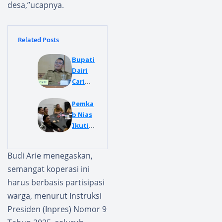
desa,”ucapnya.
Related Posts
Bupati
Dairi
Cari
Jalan
Tenga
Pemka
h
b Nias
Penata
Ikuti
an
Rakor
Keram
Penge
Budi Arie menegaskan,
ba
ndalia
semangat koperasi ini
Silalahi
n
II,
Inflasi
harus berbasis partisipasi
Keputu
dan
warga, menurut Instruksi
san
Sosiali
Presiden (Inpres) Nomor 9
Final
sasi