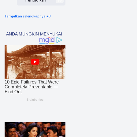
Tampilkan selengkapnya +3
nias barat
90
Tapsel
69
polres nias selatan
50