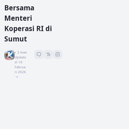
Bersama
Menteri
Koperasi RI di
Sumut
Koreksi News
2
menit baca
Update
d:
10
Februa
ri 2026