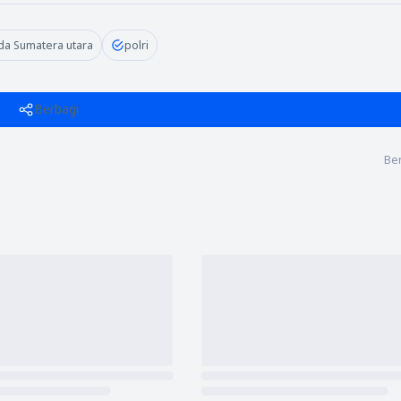
da Sumatera utara
polri
Berbagi
Ber