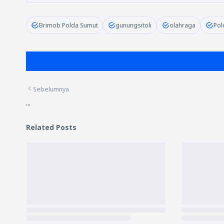
Brimob Polda Sumut
gunungsitoli
olahraga
Pol
Sebelumnya
...
Related Posts