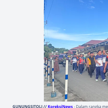
GUNUNGSITOLI //
KoreksiNews
- Dalam rangka men