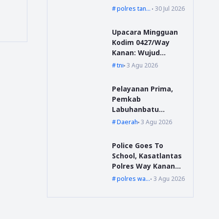
Suoh Datangi Polsek
polres tanggamus
30 Jul 2026
Wonosobo, Jalani
Pembinaan dan
Upacara Mingguan
Wajib Lapor
Kodim 0427/Way
Kanan: Wujud
Komitmen Jaga
tni
3 Agu 2026
Disiplin dan
Profesionalisme
Pelayanan Prima,
Prajurit
Pemkab
Labuhanbatu
Siapkan Pelatihan
Daerah
3 Agu 2026
Uji Sertifikasi
Kompetensi
Police Goes To
Pengadaan Barang
School, Kasatlantas
/Jasa
Polres Way Kanan
Sambangi Pelajar
polres waykanan
3 Agu 2026
SMAN 1 Kasui