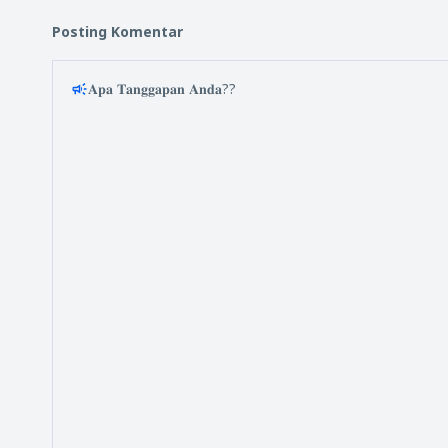
Posting Komentar
𝐀𝐩𝐚 𝐓𝐚𝐧𝐠𝐠𝐚𝐩𝐚𝐧 𝐀𝐧𝐝𝐚??