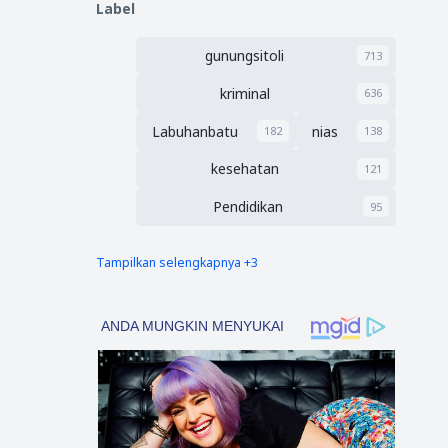
Label
gunungsitoli
713
kriminal
636
Labuhanbatu
nias
182
138
kesehatan
121
Pendidikan
95
Tampilkan selengkapnya +3
nias barat
Tapsel
90
69
polres nias selatan
50