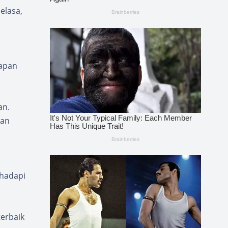
elasa,
iapan
an.
kan
ghadapi
erbaik