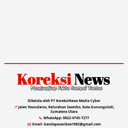
Dikelola oleh PT KoreksiNews Media Cyber
📍
Jalan Yossudarso, Kelurahan Saombo, Kota Gunungsitoli,
Sumatera Utara
📞
WhatsApp:
0822-4745-7277
✉️
Email:
Gandapasariboe1982@gmail.com