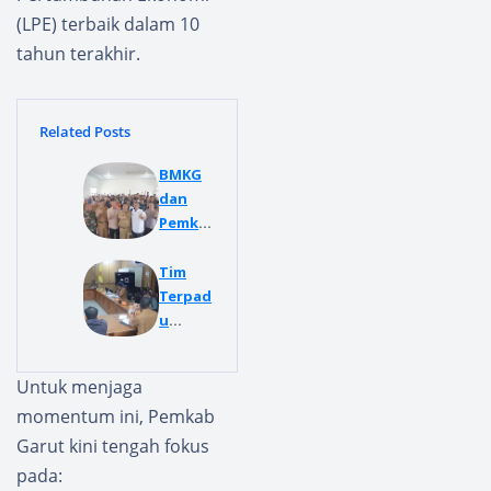
(LPE) terbaik dalam 10
tahun terakhir.
Related Posts
BMKG
dan
Pemka
b
Garut
Tim
Perkua
Terpad
t
u
Mitiga
Penerti
si
ban
Untuk menjaga
Gempa
Akan
momentum ini, Pemkab
Lewat
Melaku
Sekola
kan
Garut kini tengah fokus
h
Penind
pada:
Lapang
akan