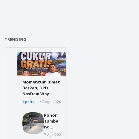
TRENDING
Momentum Jumat
Berkah, DPD
NasDem Way
Kanan Sediakan
partai nasdem
7 Agu 2026
Layanan Cukur
Gratis
Pohon
Tumba
ng
Menuju
7 Agu 2026
Dairi
Silahisa