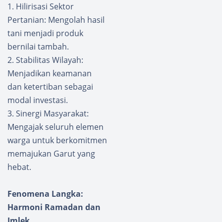
1. Hilirisasi Sektor
Terhad
Pertanian: Mengolah hasil
ap
Keram
tani menjadi produk
ba
bernilai tambah.
Jaring
2. Stabilitas Wilayah:
Apung
Menjadikan keamanan
Di
dan ketertiban sebagai
Kawasa
n Desa
modal investasi.
Wisata
3. Sinergi Masyarakat:
Mengajak seluruh elemen
warga untuk berkomitmen
memajukan Garut yang
hebat.
Fenomena Langka:
Harmoni Ramadan dan
Imlek