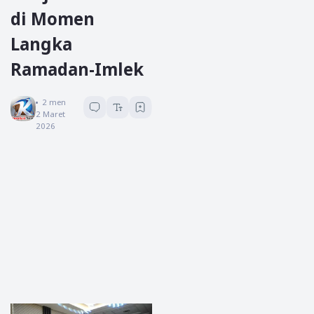
di Momen
Langka
Ramadan-Imlek
Koreksi News
2
menit baca
2 Maret
2026