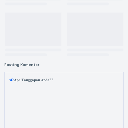
Posting Komentar
𝐀𝐩𝐚 𝐓𝐚𝐧𝐠𝐠𝐚𝐩𝐚𝐧 𝐀𝐧𝐝𝐚??