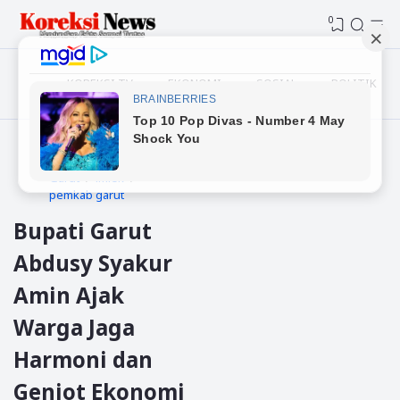
0
KOREKSI TV
EKONOMI
SOSIAL
POLITIK
Beranda
Daerah
Garut
imlek
pemkab garut
Bupati Garut
Abdusy Syakur
Amin Ajak
Warga Jaga
Harmoni dan
Genjot Ekonomi