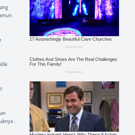
kang
namun
e
lik
t
gan
knya .