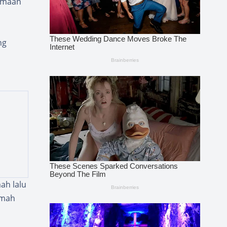
samaan
ng
ah lalu
umah