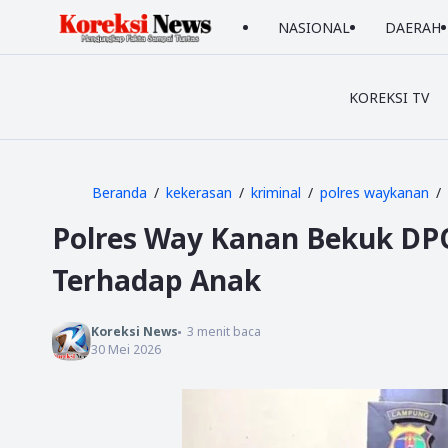
NASIONAL
DAERAH
KOREKSI TV
Beranda
kekerasan
kriminal
polres waykanan
Polres Way Kanan Bekuk DP
Terhadap Anak
Koreksi News
3
menit baca
30 Mei 2026