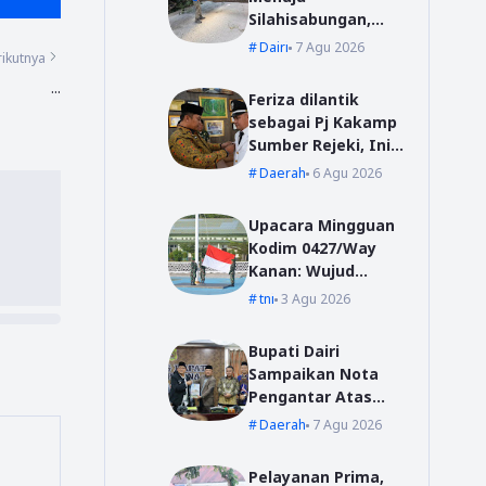
Silahisabungan,
BPBD Dairi Lakukan
Dairi
7 Agu 2026
ikutnya
Penanganan Cepat
...
Feriza dilantik
sebagai Pj Kakamp
Sumber Rejeki, Ini
Pesan Sekda Way
Daerah
6 Agu 2026
Kanan
Upacara Mingguan
Kodim 0427/Way
Kanan: Wujud
Komitmen Jaga
tni
3 Agu 2026
Disiplin dan
Profesionalisme
Bupati Dairi
Prajurit
Sampaikan Nota
Pengantar Atas
Rancangan KUA-
Daerah
7 Agu 2026
PPAS Tahun
Anggaran 2027
Pelayanan Prima,