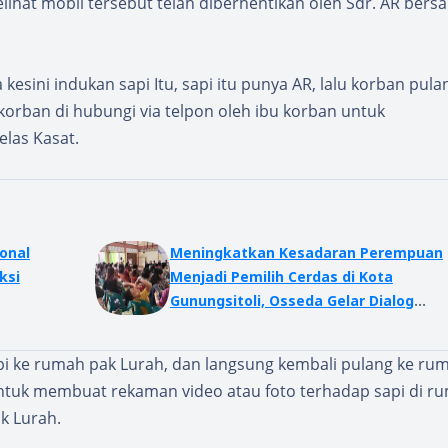
ihat mobil tersebut telah diberhentikan oleh Sdr. AR ber
sini indukan sapi Itu, sapi itu punya AR, lalu korban pula
korban di hubungi via telpon oleh ibu korban untuk
las Kasat.
onal
Meningkatkan Kesadaran Perempuan
ksi
Menjadi Pemilih Cerdas di Kota
Gunungsitoli, Osseda Gelar Dialog
Interaktif Dengan Pasangan Calon
 ke rumah pak Lurah, dan langsung kembali pulang ke rum
tuk membuat rekaman video atau foto terhadap sapi di r
k Lurah.