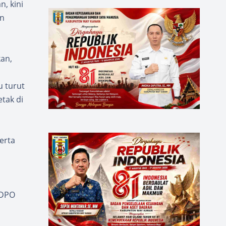
, kini
an
kan,
 turut
tak di
erta
 DPO