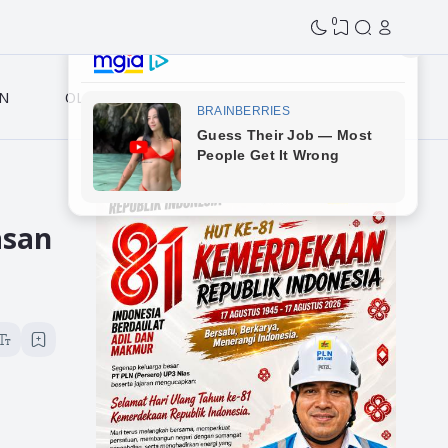
0
N
OLAHRAGA
asan