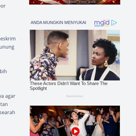
por
Reskrim
Gunung
bih
ya agar
atan
 searah