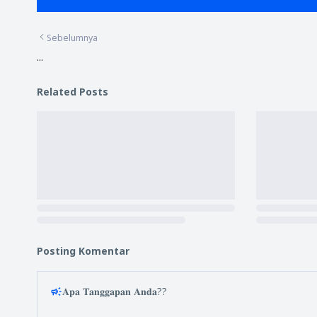
Sebelumnya
...
Related Posts
Posting Komentar
𝐀𝐩𝐚 𝐓𝐚𝐧𝐠𝐠𝐚𝐩𝐚𝐧 𝐀𝐧𝐝𝐚??