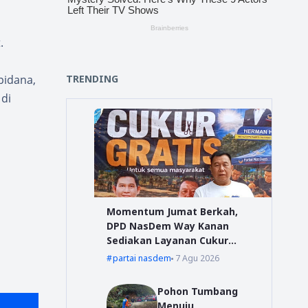
.
TRENDING
pidana,
 di
Momentum Jumat Berkah,
DPD NasDem Way Kanan
Sediakan Layanan Cukur
Gratis
partai nasdem
7 Agu 2026
Pohon Tumbang
Menuju