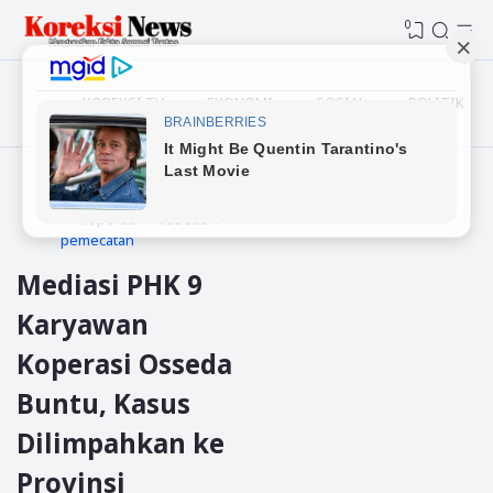
0
KOREKSI TV
EKONOMI
SOSIAL
POLITIK
Beranda
gunungsitoli
koperasi
osseda
pemecatan
Mediasi PHK 9
Karyawan
Koperasi Osseda
Buntu, Kasus
Dilimpahkan ke
Provinsi