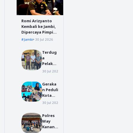
Romi Arizyanto
Kembali ke Jambi,
Dipercaya Pimpin
Kejari Jambi
Jambi
30 Jul 2026
Terdug
a
Pelaku
Video
30 Jul 2026
polres tanggamus
Viral
Preman
Geraka
isme di
n Peduli
Jalur
Kota
Suoh
Gunun
Datang
30 Jul 2026
gunungsitoli
gsitoli
i Polsek
Bergera
Wonos
Polres
k
obo,
Way
Cepat,
Jalani
Kanan
Bang
Pembin
Bekuk