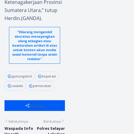
Ketenagakerjaan Provinsi
Sumatera Utara,” tutup
Herdin.(GANDA).
"Dilarang mengambil
dan/atau menayangkan
ulang sebagian atau
keseluruhan artikel di atas
untuk konten akun media
sosial komersil tanpa seizin
redaksi."
gunungsitoli
koperasi
osseda
pemecatan
Berbagi
Sebelumnya
Berikutnya
Waspada Info
Polres Selayar