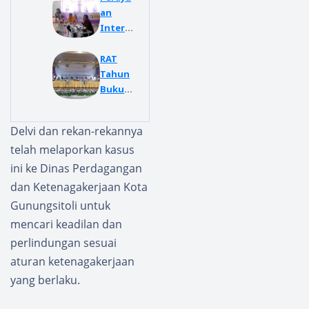
an
Intern
asional
Wome
RAT
n's Day,
Tahun
Osseda
Buku
Faolala
2022,
Perem
Ini
Delvi dan rekan-rekannya
puan
Capaia
telah melaporkan kasus
Nias
n
Gelar
Kopera
ini ke Dinas Perdagangan
Talksh
si
dan Ketenagakerjaan Kota
ow
Konsu
Gunungsitoli untuk
men
mencari keadilan dan
Osseda
Faolala
perlindungan sesuai
Perem
aturan ketenagakerjaan
puan
yang berlaku.
Nias