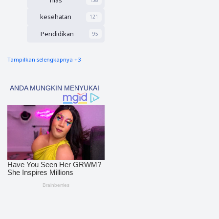
Nias
kesehatan
121
Pendidikan
95
Tampilkan selengkapnya +3
nias barat
90
Tapsel
69
polres nias selatan
50