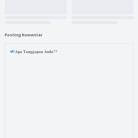
Posting Komentar
𝐀𝐩𝐚 𝐓𝐚𝐧𝐠𝐠𝐚𝐩𝐚𝐧 𝐀𝐧𝐝𝐚??